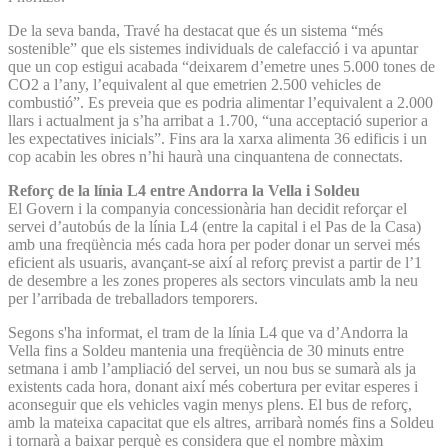
De la seva banda, Travé ha destacat que és un sistema “més
sostenible” que els sistemes individuals de calefacció i va apuntar
que un cop estigui acabada “deixarem d’emetre unes 5.000 tones de
CO2 a l’any, l’equivalent al que emetrien 2.500 vehicles de
combustió”. Es preveia que es podria alimentar l’equivalent a 2.000
llars i actualment ja s’ha arribat a 1.700, “una acceptació superior a
les expectatives inicials”. Fins ara la xarxa alimenta 36 edificis i un
cop acabin les obres n’hi haurà una cinquantena de connectats.
Reforç de la línia L4 entre Andorra la Vella i Soldeu
El Govern i la companyia concessionària han decidit reforçar el
servei d’autobús de la línia L4 (entre la capital i el Pas de la Casa)
amb una freqüència més cada hora per poder donar un servei més
eficient als usuaris, avançant-se així al reforç previst a partir de l’1
de desembre a les zones properes als sectors vinculats amb la neu
per l’arribada de treballadors temporers.
Segons s'ha informat, el tram de la línia L4 que va d’Andorra la
Vella fins a Soldeu mantenia una freqüència de 30 minuts entre
setmana i amb l’ampliació del servei, un nou bus se sumarà als ja
existents cada hora, donant així més cobertura per evitar esperes i
aconseguir que els vehicles vagin menys plens. El bus de reforç,
amb la mateixa capacitat que els altres, arribarà només fins a Soldeu
i tornarà a baixar perquè es considera que el nombre màxim