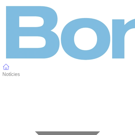
Panell de gestió de galetes
Notícies