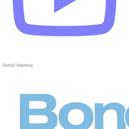
Versió impresa