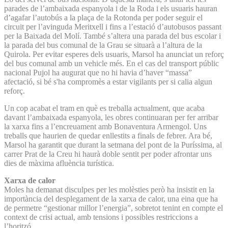
parades de l’ambaixada espanyola i de la Roda i els usuaris hauran
d’agafar l’autobús a la plaça de la Rotonda per poder seguir el
circuit per l’avinguda Meritxell i fins a l’estació d’autobusos passant
per la Baixada del Molí. També s’altera una parada del bus escolar i
la parada del bus comunal de la Grau se situarà a l’altura de la
Quirola. Per evitar esperes dels usuaris, Marsol ha anunciat un reforç
del bus comunal amb un vehicle més. En el cas del transport públic
nacional Pujol ha augurat que no hi havia d’haver “massa”
afectació, si bé s'ha compromès a estar vigilants per si calia algun
reforç.
Un cop acabat el tram en què es treballa actualment, que acaba
davant l’ambaixada espanyola, les obres continuaran per fer arribar
la xarxa fins a l’encreuament amb Bonaventura Armengol. Uns
treballs que haurien de quedar enllestits a finals de febrer. Ara bé,
Marsol ha garantit que durant la setmana del pont de la Puríssima, al
carrer Prat de la Creu hi haurà doble sentit per poder afrontar uns
dies de màxima afluència turística.
Xarxa de calor
Moles ha demanat disculpes per les molèsties però ha insistit en la
importància del desplegament de la xarxa de calor, una eina que ha
de permetre “gestionar millor l’energia”, sobretot tenint en compte el
context de crisi actual, amb tensions i possibles restriccions a
l’horitzó.