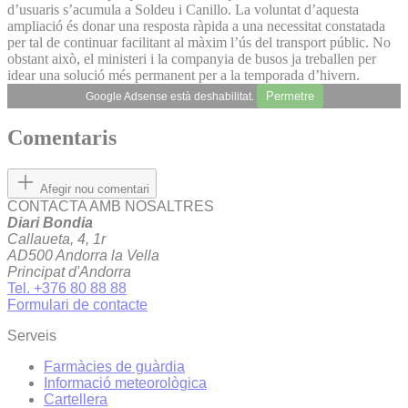
d’usuaris s’acumula a Soldeu i Canillo. La voluntat d’aquesta
ampliació és donar una resposta ràpida a una necessitat constatada
per tal de continuar facilitant al màxim l’ús del transport públic. No
obstant això, el ministeri i la companyia de busos ja treballen per
idear una solució més permanent per a la temporada d’hivern.
Permetre
Google Adsense està deshabilitat.
Comentaris
Afegir nou comentari
CONTACTA AMB NOSALTRES
Diari Bondia
Callaueta, 4, 1r
AD500 Andorra la Vella
Principat d'Andorra
Tel. +376 80 88 88
Formulari de contacte
Serveis
Farmàcies de guàrdia
Informació meteorològica
Cartellera