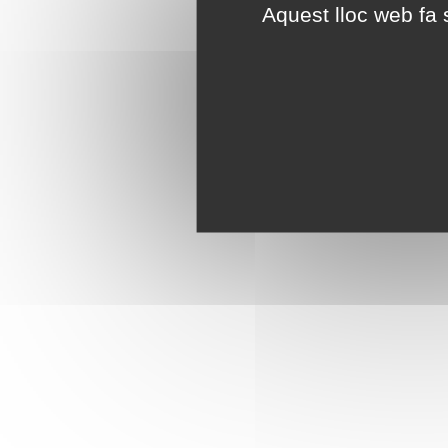
Aquest lloc web fa s