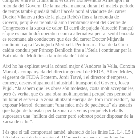
comprès entre la cruïlla amb el carrer Bonaventura Armengol i la
rotonda del Govern. De la mateixa manera, durant el mateix període
de temps també quedarà tallat l’accés nord al viaducte del carrer
Doctor Vilanova (des de la plaça Rebés) fins a la rotonda de
Govern, perquè es treballarà amb l’embrancament del Centre de
Congressos a la xarxa de calor. El carril de pujada (direcció França)
sí que es mantindrà operatiu i com a alternativa per al sentit baixada
es recomana als conductors que des del carrer Doctor Mitjavila
continuïn cap a l’avinguda Meritxell. Per tornar a Prat de la Creu
caldrà conduir per Príncep Benlloch fins a l’Stela i continuar per la
Baixada del Molí fins a la rotonda de Tobira.
Així ho ha explicat avui la cònsol major d’Andorra la Vella, Conxita
Marsol, acompanyada del director general de FEDA, Albert Moles,
el gerent de FEDA Ecoterm, Jordi Travé, i el director d’empresa,
comerç, desenvolupament industrial i transport del Govern, Josep
Pujol. “Ja sabem que les obres són molestes, costa molt acceptar-les,
però és veritat que és una obra molt important perquè ens permetrà
millorar el servei a la zona utilitzant energia del forn incinerador”, ha
exposar Marsol, demanant “una mica més de paciència” als usuaris
que hagin de transitar per la zona i als veïns perquè els treballs
suposaran una “millora del carrer però sobretot poder disposar de la
xarxa de calor”.
I és que el tall comportarà també, alteració de les línies L2, L4, L5 i
L6 del servei de bus nacional. D’aquesta manera, s’anul·len les