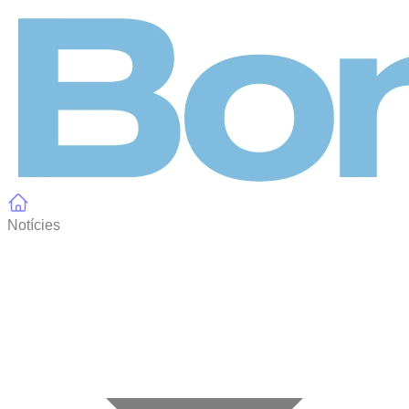
Panell de gestió de galetes
Notícies