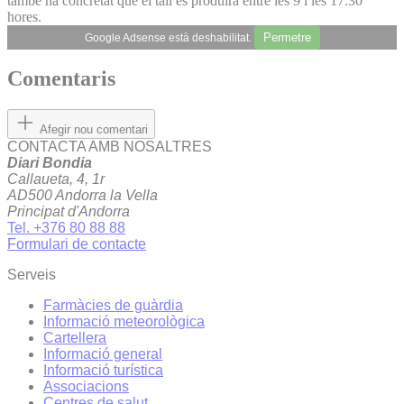
també ha concretat que el tall es produirà entre les 9 i les 17.30
hores.
Permetre
Google Adsense està deshabilitat.
Comentaris
Afegir nou comentari
CONTACTA AMB NOSALTRES
Diari Bondia
Callaueta, 4, 1r
AD500 Andorra la Vella
Principat d'Andorra
Tel. +376 80 88 88
Formulari de contacte
Serveis
Farmàcies de guàrdia
Informació meteorològica
Cartellera
Informació general
Informació turística
Associacions
Centres de salut