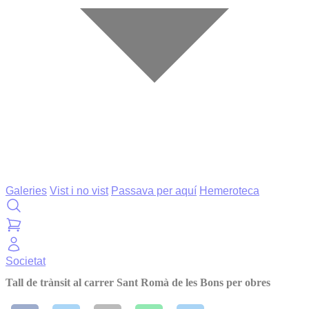
Galeries
Vist i no vist
Passava per aquí
Hemeroteca
Societat
Tall de trànsit al carrer Sant Romà de les Bons per obres