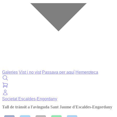
Galeries
Vist i no vist
Passava per aquí
Hemeroteca
Societat
Escaldes-Engordany
Tall de trànsit a l'avinguda Sant Jaume d'Escaldes-Engordany