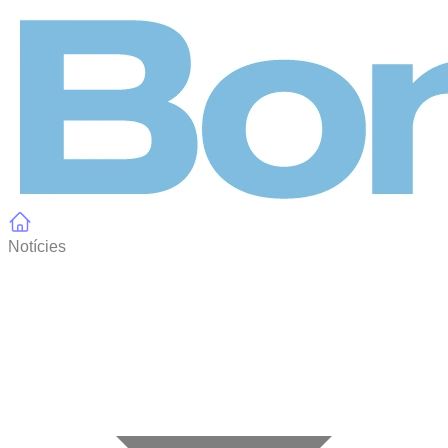
Panell de gestió de galetes
Notícies