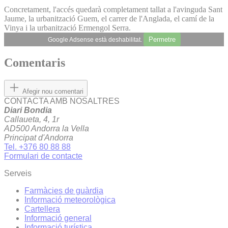
Concretament, l'accés quedarà completament tallat a l'avinguda Sant
Jaume, la urbanització Guem, el carrer de l'Anglada, el camí de la
Vinya i la urbanització Ermengol Serra.
Permetre
Google Adsense està deshabilitat.
Comentaris
Afegir nou comentari
CONTACTA AMB NOSALTRES
Diari Bondia
Callaueta, 4, 1r
AD500 Andorra la Vella
Principat d'Andorra
Tel. +376 80 88 88
Formulari de contacte
Serveis
Farmàcies de guàrdia
Informació meteorològica
Cartellera
Informació general
Informació turística