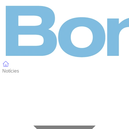
Panell de gestió de galetes
Notícies