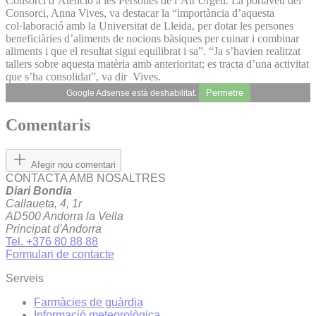
Consorci d’Atenció a les Persones de l’Alt Urgell. La portaveu del
Consorci, Anna Vives, va destacar la “importància d’aquesta
col·laboració amb la Universitat de Lleida, per dotar les persones
beneficiàries d’aliments de nocions bàsiques per cuinar i combinar
aliments i que el resultat sigui equilibrat i sa”. “Ja s’havien realitzat
tallers sobre aquesta matèria amb anterioritat; es tracta d’una activitat
que s’ha consolidat”, va dir Vives.
Permetre
Google Adsense està deshabilitat.
Comentaris
Afegir nou comentari
CONTACTA AMB NOSALTRES
Diari Bondia
Callaueta, 4, 1r
AD500 Andorra la Vella
Principat d'Andorra
Tel. +376 80 88 88
Formulari de contacte
Serveis
Farmàcies de guàrdia
Informació meteorològica