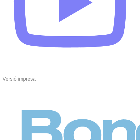
Versió impresa