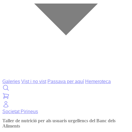
Galeries
Vist i no vist
Passava per aquí
Hemeroteca
Societat
Pirineus
Taller de nutrició per als usuaris urgellencs del Banc dels
Aliments