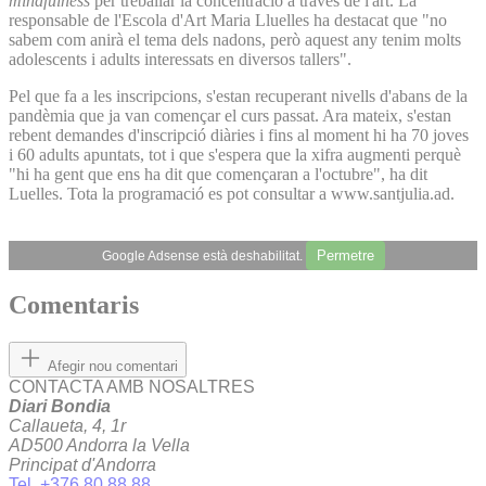
mindfulness
per treballar la concentració a través de l'art. La
responsable de l'Escola d'Art Maria Lluelles ha destacat que "no
sabem com anirà el tema dels nadons, però aquest any tenim molts
adolescents i adults interessats en diversos tallers".
Pel que fa a les inscripcions, s'estan recuperant nivells d'abans de la
pandèmia que ja van començar el curs passat. Ara mateix, s'estan
rebent demandes d'inscripció diàries i fins al moment hi ha 70 joves
i 60 adults apuntats, tot i que s'espera que la xifra augmenti perquè
"hi ha gent que ens ha dit que començaran a l'octubre", ha dit
Luelles. Tota la programació es pot consultar a www.santjulia.ad.
Permetre
Google Adsense està deshabilitat.
Comentaris
Afegir nou comentari
CONTACTA AMB NOSALTRES
Diari Bondia
Callaueta, 4, 1r
AD500 Andorra la Vella
Principat d'Andorra
Tel. +376 80 88 88