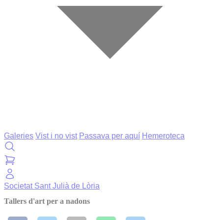
Galeries
Vist i no vist
Passava per aquí
Hemeroteca
Societat
Sant Julià de Lòria
Tallers d'art per a nadons