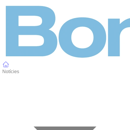
Panell de gestió de galetes
Notícies