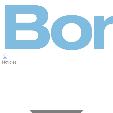
Panell de gestió de galetes
Notícies