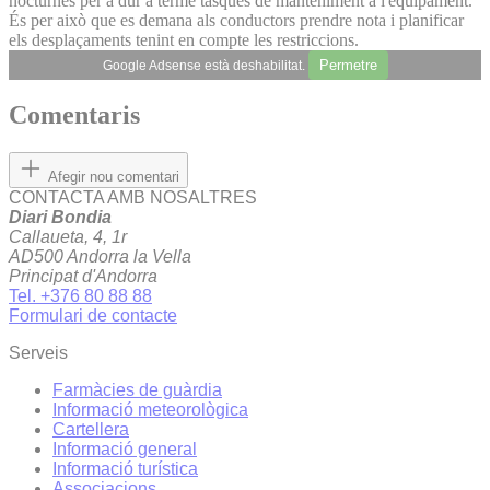
nocturnes per a dur a terme tasques de manteniment a l'equipament.
És per això que es demana als conductors prendre nota i planificar
els desplaçaments tenint en compte les restriccions.
Permetre
Google Adsense està deshabilitat.
Comentaris
Afegir nou comentari
CONTACTA AMB NOSALTRES
Diari Bondia
Callaueta, 4, 1r
AD500 Andorra la Vella
Principat d'Andorra
Tel. +376 80 88 88
Formulari de contacte
Serveis
Farmàcies de guàrdia
Informació meteorològica
Cartellera
Informació general
Informació turística
Associacions