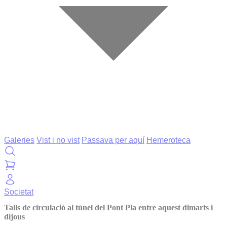
Galeries
Vist i no vist
Passava per aquí
Hemeroteca
Societat
Talls de circulació al túnel del Pont Pla entre aquest dimarts i
dijous