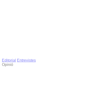
Editorial
Entrevistes
Opinió