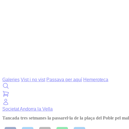
Galeries
Vist i no vist
Passava per aquí
Hemeroteca
Societat
Andorra la Vella
Tancada tres setmanes la passarel·la de la plaça del Poble pel mal