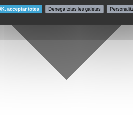
K, acceptar totes
Denega totes les galetes
Personalit