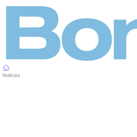
Panell de gestió de galetes
Notícies