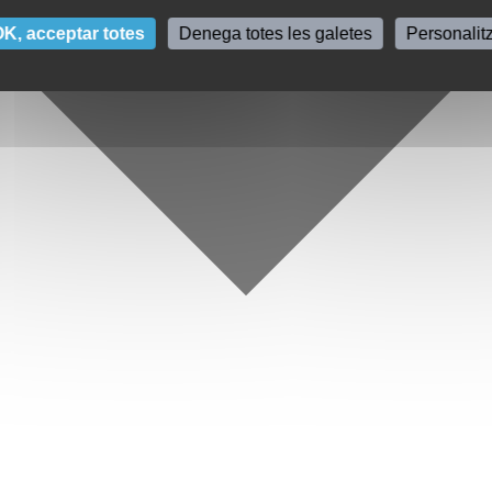
K, acceptar totes
Denega totes les galetes
Personalit