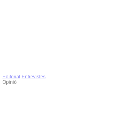
Editorial
Entrevistes
Opinió