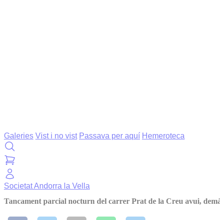
Galeries
Vist i no vist
Passava per aquí
Hemeroteca
Societat
Andorra la Vella
Tancament parcial nocturn del carrer Prat de la Creu avui, demà