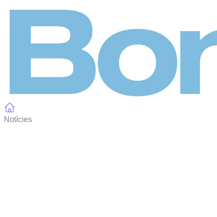
Panell de gestió de galetes
Notícies