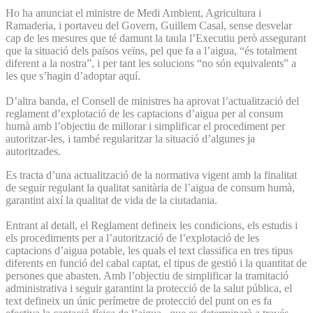
Ho ha anunciat el ministre de Medi Ambient, Agricultura i
Ramaderia, i portaveu del Govern, Guillem Casal, sense desvelar
cap de les mesures que té damunt la taula l’Executiu però assegurant
que la situació dels països veïns, pel que fa a l’aigua, “és totalment
diferent a la nostra”, i per tant les solucions “no són equivalents” a
les que s’hagin d’adoptar aquí.
D’altra banda, el Consell de ministres ha aprovat l’actualització del
reglament d’explotació de les captacions d’aigua per al consum
humà amb l’objectiu de millorar i simplificar el procediment per
autoritzar-les, i també regularitzar la situació d’algunes ja
autoritzades.
Es tracta d’una actualització de la normativa vigent amb la finalitat
de seguir regulant la qualitat sanitària de l’aigua de consum humà,
garantint així la qualitat de vida de la ciutadania.
Entrant al detall, el Reglament defineix les condicions, els estudis i
els procediments per a l’autorització de l’explotació de les
captacions d’aigua potable, les quals el text classifica en tres tipus
diferents en funció del cabal captat, el tipus de gestió i la quantitat de
persones que abasten. Amb l’objectiu de simplificar la tramitació
administrativa i seguir garantint la protecció de la salut pública, el
text defineix un únic perímetre de protecció del punt on es fa