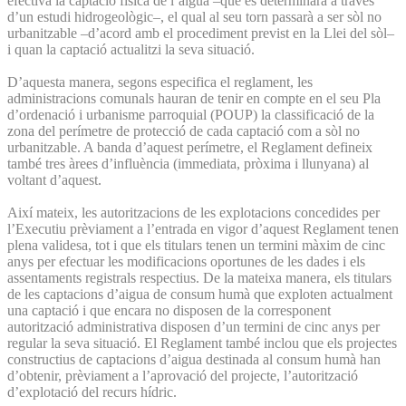
efectiva la captació física de l’aigua –que es determinarà a través
d’un estudi hidrogeològic–, el qual al seu torn passarà a ser sòl no
urbanitzable –d’acord amb el procediment previst en la Llei del sòl–
i quan la captació actualitzi la seva situació.
D’aquesta manera, segons especifica el reglament, les
administracions comunals hauran de tenir en compte en el seu Pla
d’ordenació i urbanisme parroquial (POUP) la classificació de la
zona del perímetre de protecció de cada captació com a sòl no
urbanitzable. A banda d’aquest perímetre, el Reglament defineix
també tres àrees d’influència (immediata, pròxima i llunyana) al
voltant d’aquest.
Així mateix, les autoritzacions de les explotacions concedides per
l’Executiu prèviament a l’entrada en vigor d’aquest Reglament tenen
plena validesa, tot i que els titulars tenen un termini màxim de cinc
anys per efectuar les modificacions oportunes de les dades i els
assentaments registrals respectius. De la mateixa manera, els titulars
de les captacions d’aigua de consum humà que exploten actualment
una captació i que encara no disposen de la corresponent
autorització administrativa disposen d’un termini de cinc anys per
regular la seva situació. El Reglament també inclou que els projectes
constructius de captacions d’aigua destinada al consum humà han
d’obtenir, prèviament a l’aprovació del projecte, l’autorització
d’explotació del recurs hídric.