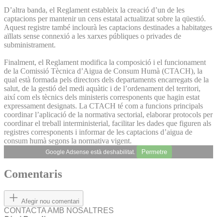
D’altra banda, el Reglament estableix la creació d’un de les
captacions per mantenir un cens estatal actualitzat sobre la qüestió.
Aquest registre també inclourà les captacions destinades a habitatges
aïllats sense connexió a les xarxes públiques o privades de
subministrament.
Finalment, el Reglament modifica la composició i el funcionament
de la Comissió Tècnica d’Aigua de Consum Humà (CTACH), la
qual està formada pels directors dels departaments encarregats de la
salut, de la gestió del medi aquàtic i de l’ordenament del territori,
així com els tècnics dels ministeris corresponents que hagin estat
expressament designats. La CTACH té com a funcions principals
coordinar l’aplicació de la normativa sectorial, elaborar protocols per
coordinar el treball interministerial, facilitar les dades que figuren als
registres corresponents i informar de les captacions d’aigua de
consum humà segons la normativa vigent.
Permetre
Google Adsense està deshabilitat.
Comentaris
Afegir nou comentari
CONTACTA AMB NOSALTRES