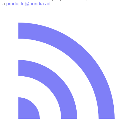
a
producte@bondia.ad