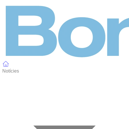
Panell de gestió de galetes
Notícies