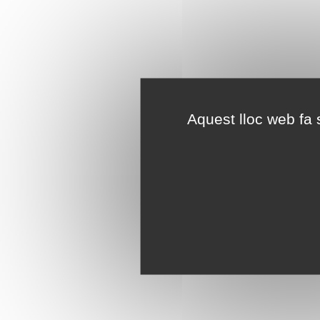
Aquest lloc web fa s