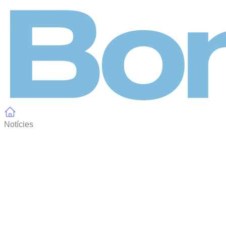
Panell de gestió de galetes
Notícies