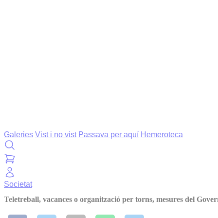
Galeries
Vist i no vist
Passava per aquí
Hemeroteca
Societat
Teletreball, vacances o organització per torns, mesures del Gover