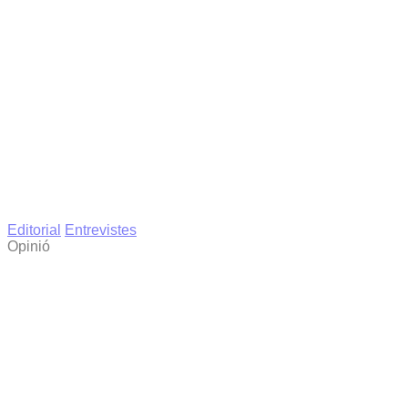
Editorial
Entrevistes
Opinió