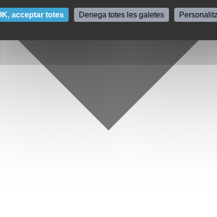
K, acceptar totes
Denega totes les galetes
Personalit