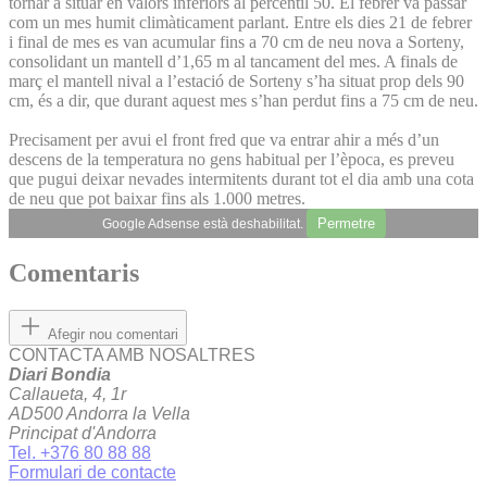
tornar a situar en valors inferiors al percentil 50. El febrer va passar
com un mes humit climàticament parlant. Entre els dies 21 de febrer
i final de mes es van acumular fins a 70 cm de neu nova a Sorteny,
consolidant un mantell d’1,65 m al tancament del mes. A finals de
març el mantell nival a l’estació de Sorteny s’ha situat prop dels 90
cm, és a dir, que durant aquest mes s’han perdut fins a 75 cm de neu.
Precisament per avui el front fred que va entrar ahir a més d’un
descens de la temperatura no gens habitual per l’època, es preveu
que pugui deixar nevades intermitents durant tot el dia amb una cota
de neu que pot baixar fins als 1.000 metres.
Permetre
Google Adsense està deshabilitat.
Comentaris
Afegir nou comentari
CONTACTA AMB NOSALTRES
Diari Bondia
Callaueta, 4, 1r
AD500 Andorra la Vella
Principat d'Andorra
Tel. +376 80 88 88
Formulari de contacte