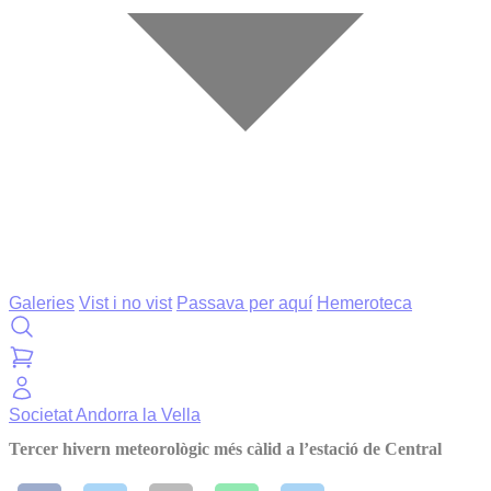
Galeries
Vist i no vist
Passava per aquí
Hemeroteca
Societat
Andorra la Vella
Tercer hivern meteorològic més càlid a l’estació de Central