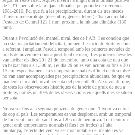
segon el 1990-1991. Aquest hivern ha tingut una anomalia positiva
de 2,3°C per sobre la mitjana climàtica pel període de referència
1981-2010. Pel que fa a les precipitacions, durant els tres mesos
d’hivern meteorològic (desembre, gener i febrer) s’han acumulat a
l’estació de Central 121,1 mm, pròxim a la mitjana climàtica (130
mm).
Quant a l’evolució del mantell nival, des de l’AR+I es conclou que
ha estat majoritàriament deficitari, prenent l’estació de Sorteny com
a referent, i ampliant l’escala temporal amb les primeres nevades de
finals de novembre i fins aquest final de març. Les primeres nevades
van arribar els dies 20 i 21 de novembre, amb una cota de neu que
va baixar fins als 1.300 m, i el dia 29 on es van acumular fins a 30 i
15 cm respectivament. Les temperatures baixes d’inici de desembre
no van anar acompanyades per precipitacions abundants, fet que va
mantenir el mantell nival per sota del percentil 30. Això vol dir que,
de totes les observacions històriques de la sèrie de gruix de neu a
Sorteny, només un 30% de les observacions en aquells dies se situen
per sota.
No va ser fins a la segona quinzena de gener que l’hivern va entrar
de cop al país. Les temperatures es van desplomar, amb un temporal
de fort vent i neu deixant fins a 120 cm de neu nova. Tot i tenir un
gener amb temperatures normals (i fins i tot fredes) a l’alta
muntanya, l’efecte del vent va ser molt notable i el mantell es va