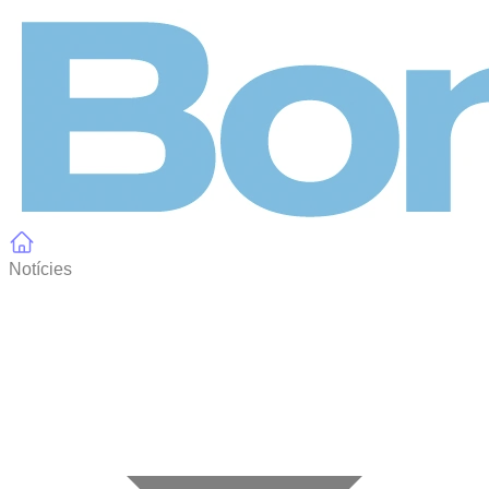
Panell de gestió de galetes
Notícies