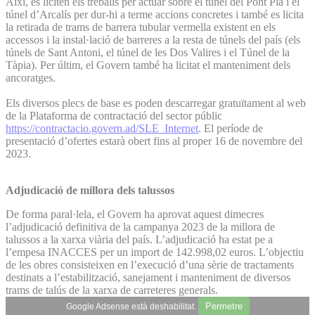
Així, es liciten els treballs per actuar sobre el túnel del Pont Pla i el
túnel d’Arcalís per dur-hi a terme accions concretes i també es licita
la retirada de trams de barrera tubular vermella existent en els
accessos i la instal·lació de barreres a la resta de túnels del país (els
túnels de Sant Antoni, el túnel de les Dos Valires i el Túnel de la
Tàpia). Per últim, el Govern també ha licitat el manteniment dels
ancoratges.
Els diversos plecs de base es poden descarregar gratuïtament al web
de la Plataforma de contractació del sector públic
https://contractacio.govern.ad/SLE_Internet
. El període de
presentació d’ofertes estarà obert fins al proper 16 de novembre del
2023.
Adjudicació de millora dels talussos
De forma paral·lela, el Govern ha aprovat aquest dimecres
l’adjudicació definitiva de la campanya 2023 de la millora de
talussos a la xarxa viària del país. L’adjudicació ha estat pe a
l’empesa INACCES per un import de 142.998,02 euros. L’objectiu
de les obres consisteixen en l’execució d’una sèrie de tractaments
destinats a l’estabilització, sanejament i manteniment de diversos
trams de talús de la xarxa de carreteres generals.
Permetre
Google Adsense està deshabilitat.