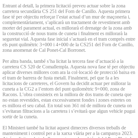
Entrant al detall, la primera licitació preveu actuar sobre la zona
carretera secundària CS 251 del Forn de Canillo. Aquesta primera
fase té per objectiu reforçar l’estat actual d’un mur de maçoneria i,
complementàriament, s’aplicarà un tractament de revestiment amb
morter del parament actual, es millorarà el drenatge de la zona amb
la construcció de nous trams de cuneta i finalment es millorarà la
seguretat vial. Aquesta fase inicial s’actuarà en el tram comprès entre
els punt quilmètric 3+000 i 4+000 de la CS251 del Forn de Canillo,
zona anomenat de Cal Ponet-Cal Borronet.
Per altra banda, també s’ha licitat la tercera fase d’actuació a la
carretera CS 520 de Comallempla. Aquesta nova fase té per objectiu
aplicar diverses millores com ara la col·locació de protecció baixa en
el tram de barrera de fusta metall. Finalment, pel que fa a les
licitacions de carreteres, el Govern ha decidit actuar per millorar la
cuneta a la CG2 a l’entorn del punt quilomètric 9+000, zona de
Racons. L’obra consisteix en la millora de dos trams de cuneta que
no estan revestides, estan excessivament fondes i zones estretes on
es millora el seu cabal. En total son 361 ml de millora de cuneta on
s’evitaran filtracions a la carretera i s’evitarà que algun vehicle pugui
sortir de la cuneta.
El Ministeri també ha licitat aquest dimecres diversos treballs de
manteniment i control per a la xarxa viària per a la campanya 2023.