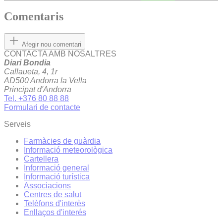
Comentaris
Afegir nou comentari
CONTACTA AMB NOSALTRES
Diari Bondia
Callaueta, 4, 1r
AD500 Andorra la Vella
Principat d'Andorra
Tel. +376 80 88 88
Formulari de contacte
Serveis
Farmàcies de guàrdia
Informació meteorològica
Cartellera
Informació general
Informació turística
Associacions
Centres de salut
Telèfons d'interès
Enllaços d'interés