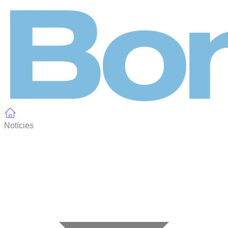
Panell de gestió de galetes
Notícies