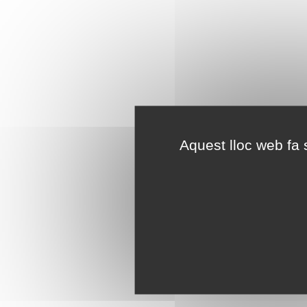
Aquest lloc web fa s