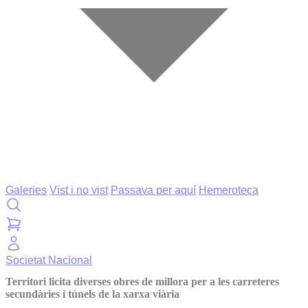
Galeries
Vist i no vist
Passava per aquí
Hemeroteca
Societat
Nacional
Territori licita diverses obres de millora per a les carreteres
secundàries i túnels de la xarxa viària