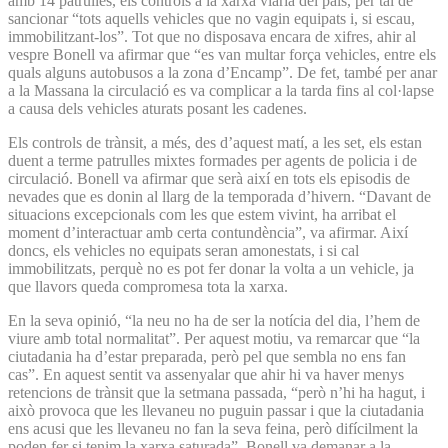
amb 14 patrulles, els controls a la xarxa viària del país, per tal de
sancionar “tots aquells vehicles que no vagin equipats i, si escau,
immobilitzant-los”. Tot que no disposava encara de xifres, ahir al
vespre Bonell va afirmar que “es van multar força vehicles, entre els
quals alguns autobusos a la zona d’Encamp”. De fet, també per anar
a la Massana la circulació es va complicar a la tarda fins al col·lapse
a causa dels vehicles aturats posant les cadenes.
Els controls de trànsit, a més, des d’aquest matí, a les set, els estan
duent a terme patrulles mixtes formades per agents de policia i de
circulació. Bonell va afirmar que serà així en tots els episodis de
nevades que es donin al llarg de la temporada d’hivern. “Davant de
situacions excepcionals com les que estem vivint, ha arribat el
moment d’interactuar amb certa contundència”, va afirmar. Així
doncs, els vehicles no equipats seran amonestats, i si cal
immobilitzats, perquè no es pot fer donar la volta a un vehicle, ja
que llavors queda compromesa tota la xarxa.
En la seva opinió, “la neu no ha de ser la notícia del dia, l’hem de
viure amb total normalitat”. Per aquest motiu, va remarcar que “la
ciutadania ha d’estar preparada, però pel que sembla no ens fan
cas”. En aquest sentit va assenyalar que ahir hi va haver menys
retencions de trànsit que la setmana passada, “però n’hi ha hagut, i
això provoca que les llevaneu no puguin passar i que la ciutadania
ens acusi que les llevaneu no fan la seva feina, però difícilment la
poden fer si tenim la xarxa saturada”. Bonell va demanar a la