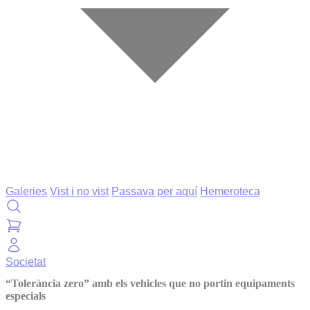
Galeries
Vist i no vist
Passava per aquí
Hemeroteca
Societat
“Tolerància zero” amb els vehicles que no portin equipaments
especials