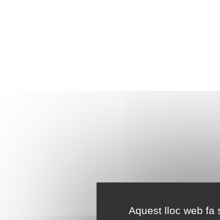
Aquest lloc web fa s