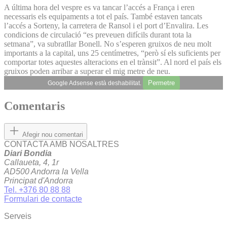
A última hora del vespre es va tancar l’accés a França i eren
necessaris els equipaments a tot el país. També estaven tancats
l’accés a Sorteny, la carretera de Ransol i el port d’Envalira. Les
condicions de circulació “es preveuen difícils durant tota la
setmana”, va subratllar Bonell. No s’esperen gruixos de neu molt
importants a la capital, uns 25 centímetres, “però sí els suficients per
comportar totes aquestes alteracions en el trànsit”. Al nord el país els
gruixos poden arribar a superar el mig metre de neu.
Permetre
Google Adsense està deshabilitat.
Comentaris
Afegir nou comentari
CONTACTA AMB NOSALTRES
Diari Bondia
Callaueta, 4, 1r
AD500 Andorra la Vella
Principat d'Andorra
Tel. +376 80 88 88
Formulari de contacte
Serveis