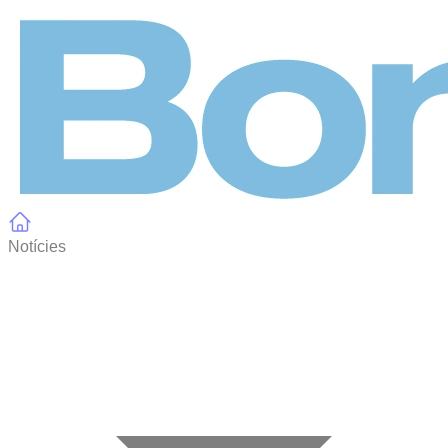
Panell de gestió de galetes
Notícies