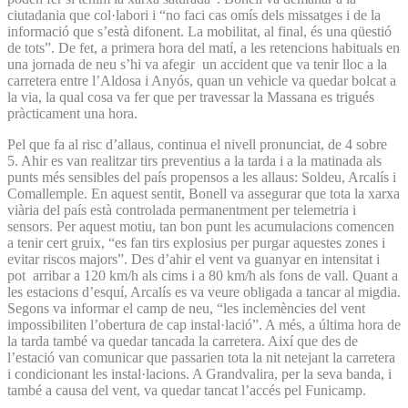
ciutadania que col·labori i “no faci cas omís dels missatges i de la
informació que s’està difonent. La mobilitat, al final, és una qüestió
de tots”. De fet, a primera hora del matí, a les retencions habituals en
una jornada de neu s’hi va afegir un accident que va tenir lloc a la
carretera entre l’Aldosa i Anyós, quan un vehicle va quedar bolcat a
la via, la qual cosa va fer que per travessar la Massana es trigués
pràcticament una hora.
Pel que fa al risc d’allaus, continua el nivell pronunciat, de 4 sobre
5. Ahir es van realitzar tirs preventius a la tarda i a la matinada als
punts més sensibles del país propensos a les allaus: Soldeu, Arcalís i
Comallemple. En aquest sentit, Bonell va assegurar que tota la xarxa
viària del país està controlada permanentment per telemetria i
sensors. Per aquest motiu, tan bon punt les acumulacions comencen
a tenir cert gruix, “es fan tirs explosius per purgar aquestes zones i
evitar riscos majors”. Des d’ahir el vent va guanyar en intensitat i
pot arribar a 120 km/h als cims i a 80 km/h als fons de vall. Quant a
les estacions d’esquí, Arcalís es va veure obligada a tancar al migdia.
Segons va informar el camp de neu, “les inclemències del vent
impossibiliten l’obertura de cap instal·lació”. A més, a última hora de
la tarda també va quedar tancada la carretera. Així que des de
l’estació van comunicar que passarien tota la nit netejant la carretera
i condicionant les instal·lacions. A Grandvalira, per la seva banda, i
també a causa del vent, va quedar tancat l’accés pel Funicamp.