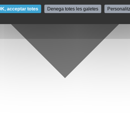
K, acceptar totes
Denega totes les galetes
Personalit