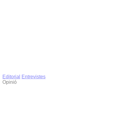
Editorial
Entrevistes
Opinió