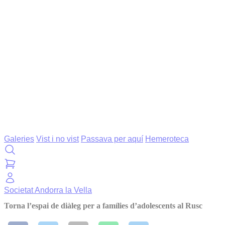
Galeries
Vist i no vist
Passava per aquí
Hemeroteca
Societat
Andorra la Vella
Torna l’espai de diàleg per a famílies d’adolescents al Rusc