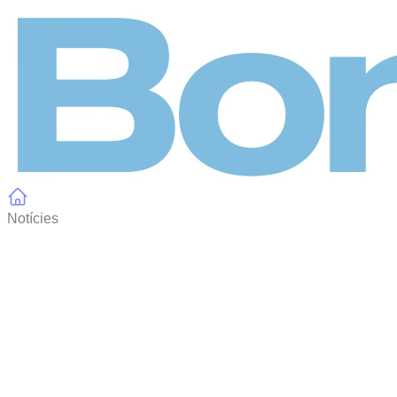
Panell de gestió de galetes
Notícies