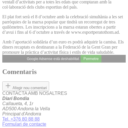
ventall d’activitats per a totes les edats que comptaran amb la
col·laboració dels clubs esportius del país.
El plat fort serà el 8 d’octubre amb la celebració simultània a les set
parròquies de la marxa popular que tindrà un recorregut de tres
quilòmetres. Les inscripcions a la marxa estaran obertes a partir
d’avui i fins al 6 d’octubre a través de www.esportperatothom.ad.
Amb l’aportació solidària d’un euro es podrà adquirir la camisa. Els
diners recaptats es destinaran a la Federació de la Gent Gran per
promoure la pràctica d’activitat física i estils de vida saludable.
Permetre
Google Adsense està deshabilitat.
Comentaris
Afegir nou comentari
CONTACTA AMB NOSALTRES
Diari Bondia
Callaueta, 4, 1r
AD500 Andorra la Vella
Principat d'Andorra
Tel. +376 80 88 88
Formulari de contacte