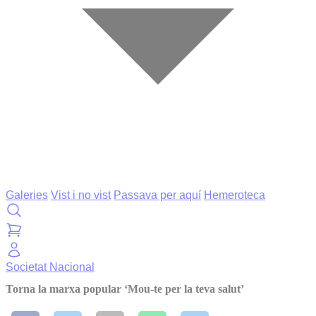
Galeries
Vist i no vist
Passava per aquí
Hemeroteca
Societat
Nacional
Torna la marxa popular ‘Mou-te per la teva salut’