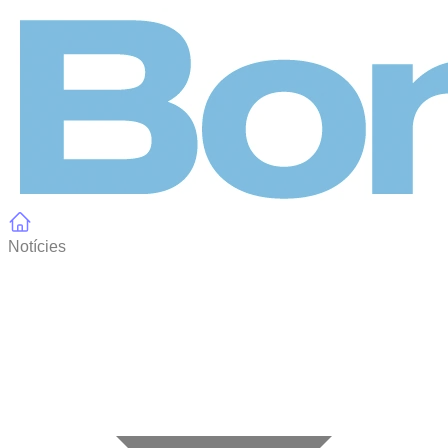
Panell de gestió de galetes
Notícies