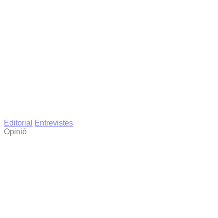
Editorial
Entrevistes
Opinió