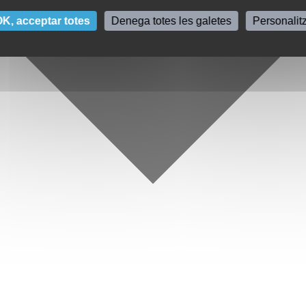
K, acceptar totes
Denega totes les galetes
Personalit