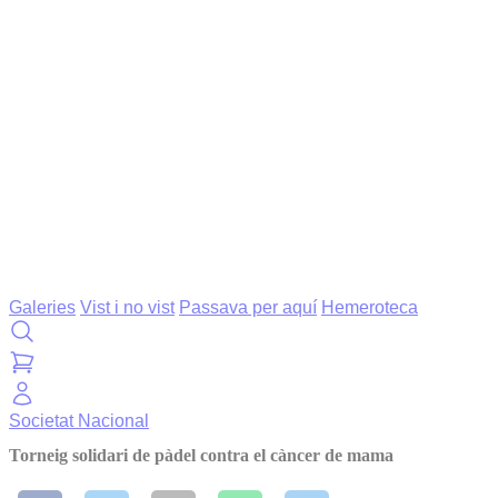
Galeries
Vist i no vist
Passava per aquí
Hemeroteca
Societat
Nacional
Torneig solidari de pàdel contra el càncer de mama