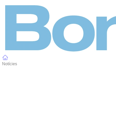
Panell de gestió de galetes
Notícies