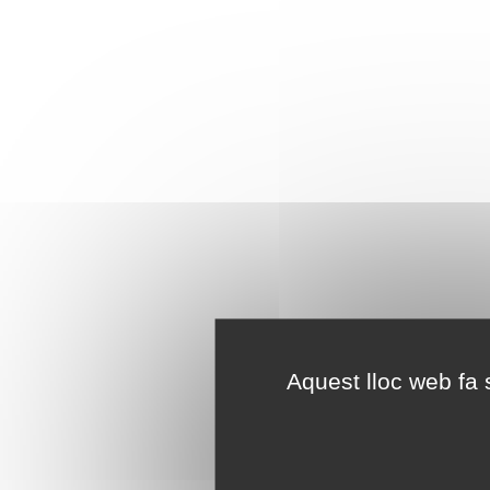
Aquest lloc web fa s