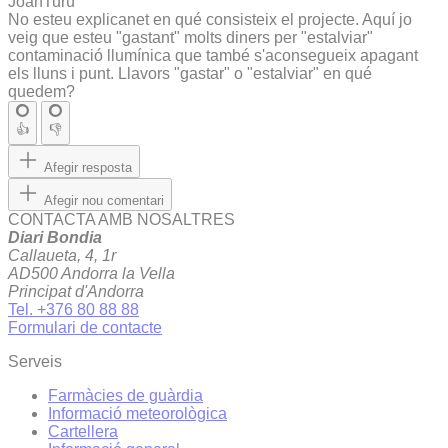
JoanTurú
No esteu explicanet en qué consisteix el projecte. Aquí jo
veig que esteu "gastant" molts diners per "estalviar"
contaminació llumínica que també s'aconsegueix apagant
els lluns i punt. Llavors "gastar" o "estalviar" en qué
quedem?
👍
👎
Afegir resposta
Afegir nou comentari
CONTACTA AMB NOSALTRES
Diari Bondia
Callaueta, 4, 1r
AD500 Andorra la Vella
Principat d'Andorra
Tel. +376 80 88 88
Formulari de contacte
Serveis
Farmàcies de guàrdia
Informació meteorològica
Cartellera