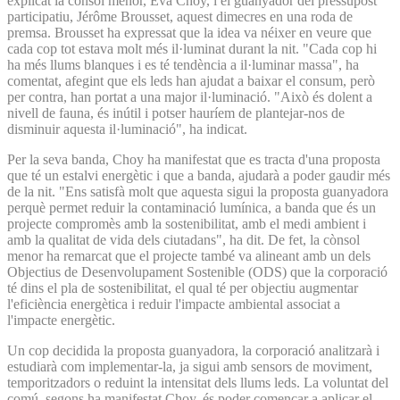
explicat la cònsol menor, Eva Choy, i el guanyador del pressupost
participatiu, Jérôme Brousset, aquest dimecres en una roda de
premsa. Brousset ha expressat que la idea va néixer en veure que
cada cop tot estava molt més il·luminat durant la nit. "Cada cop hi
ha més llums blanques i es té tendència a il·luminar massa", ha
comentat, afegint que els leds han ajudat a baixar el consum, però
per contra, han portat a una major il·luminació. "Això és dolent a
nivell de fauna, és inútil i potser hauríem de plantejar-nos de
disminuir aquesta il·luminació", ha indicat.
Per la seva banda, Choy ha manifestat que es tracta d'una proposta
que té un estalvi energètic i que a banda, ajudarà a poder gaudir més
de la nit. "Ens satisfà molt que aquesta sigui la proposta guanyadora
perquè permet reduir la contaminació lumínica, a banda que és un
projecte compromès amb la sostenibilitat, amb el medi ambient i
amb la qualitat de vida dels ciutadans", ha dit. De fet, la cònsol
menor ha remarcat que el projecte també va alineant amb un dels
Objectius de Desenvolupament Sostenible (ODS) que la corporació
té dins el pla de sostenibilitat, el qual té per objectiu augmentar
l'eficiència energètica i reduir l'impacte ambiental associat a
l'impacte energètic.
Un cop decidida la proposta guanyadora, la corporació analitzarà i
estudiarà com implementar-la, ja sigui amb sensors de moviment,
temporitzadors o reduint la intensitat dels llums leds. La voluntat del
comú, segons ha manifestat Choy, és poder començar a aplicar el