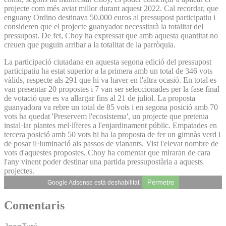
projecte com més aviat millor durant aquest 2022. Cal recordar, que
enguany Ordino destinava 50.000 euros al pressupost participatiu i
consideren que el projecte guanyador necessitarà la totalitat del
pressupost. De fet, Choy ha expressat que amb aquesta quantitat no
creuen que puguin arribar a la totalitat de la parròquia.
La participació ciutadana en aquesta segona edició del pressupost
participatiu ha estat superior a la primera amb un total de 346 vots
vàlids, respecte als 291 que hi va haver en l'altra ocasió. En total es
van presentar 20 propostes i 7 van ser seleccionades per la fase final
de votació que es va allargar fins al 21 de juliol. La proposta
guanyadora va rebre un total de 85 vots i en segona posició amb 70
vots ha quedat 'Preservem l'ecosistema', un projecte que pretenia
instal·lar plantes mel·líferes a l'enjardinament públic. Empatades en
tercera posició amb 50 vots hi ha la proposta de fer un gimnàs verd i
de posar il·luminació als passos de vianants. Vist l'elevat nombre de
vots d'aquestes propostes, Choy ha comentat que miraran de cara
l'any vinent poder destinar una partida pressupostària a aquests
projectes.
Permetre
Google Adsense està deshabilitat.
Comentaris