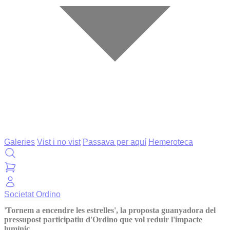
Galeries
Vist i no vist
Passava per aquí
Hemeroteca
Societat
Ordino
'Tornem a encendre les estrelles', la proposta guanyadora del
pressupost participatiu d'Ordino que vol reduir l'impacte
lumínic