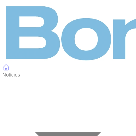
Panell de gestió de galetes
Notícies