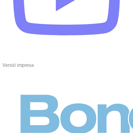
Versió impresa