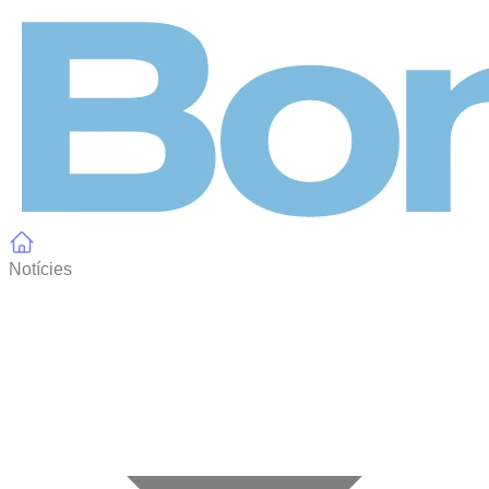
Panell de gestió de galetes
Notícies