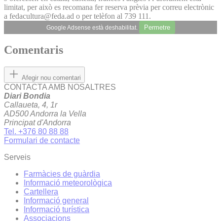
limitat, per això es recomana fer reserva prèvia per correu electrònic
a fedacultura@feda.ad o per telèfon al 739 111.
Permetre
Google Adsense està deshabilitat.
Comentaris
Afegir nou comentari
CONTACTA AMB NOSALTRES
Diari Bondia
Callaueta, 4, 1r
AD500 Andorra la Vella
Principat d'Andorra
Tel. +376 80 88 88
Formulari de contacte
Serveis
Farmàcies de guàrdia
Informació meteorològica
Cartellera
Informació general
Informació turística
Associacions