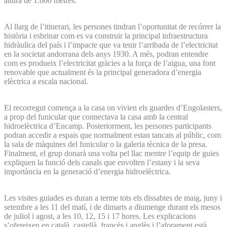
altura de 1.600 metres.
Al llarg de l’itinerari, les persones tindran l’oportunitat de recórrer la
història i esbrinar com es va construir la principal infraestructura
hidràulica del país i l’impacte que va tenir l’arribada de l’electricitat
en la societat andorrana dels anys 1930. A més, podran entendre
com es produeix l’electricitat gràcies a la força de l’aigua, una font
renovable que actualment és la principal generadora d’energia
elèctrica a escala nacional.
El recorregut comença a la casa on vivien els guardes d’Engolasters,
a prop del funicular que connectava la casa amb la central
hidroelèctrica d’Encamp. Posteriorment, les persones participants
podran accedir a espais que normalment estan tancats al públic, com
la sala de màquines del funicular o la galeria tècnica de la presa.
Finalment, el grup donarà una volta pel llac mentre l’equip de guies
expliquen la funció dels canals que envolten l’estany i la seva
importància en la generació d’energia hidroelèctrica.
Les visites guiades es duran a terme tots els dissabtes de maig, juny i
setembre a les 11 del matí, i de dimarts a diumenge durant els mesos
de juliol i agost, a les 10, 12, 15 i 17 hores. Les explicacions
s’ofereixen en català, castellà, francès i anglès i l’aforament està