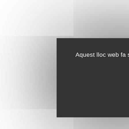
Aquest lloc web fa s