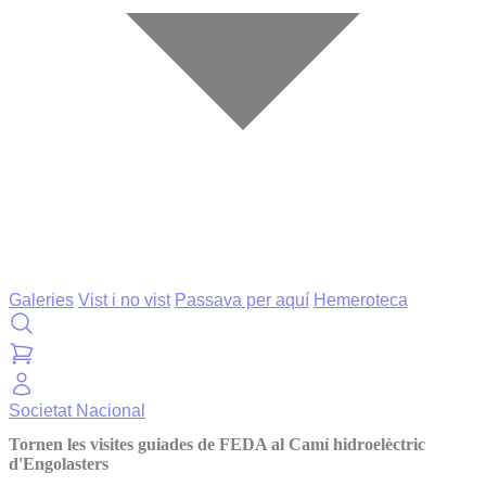
Galeries
Vist i no vist
Passava per aquí
Hemeroteca
Societat
Nacional
Tornen les visites guiades de FEDA al Camí hidroelèctric
d'Engolasters