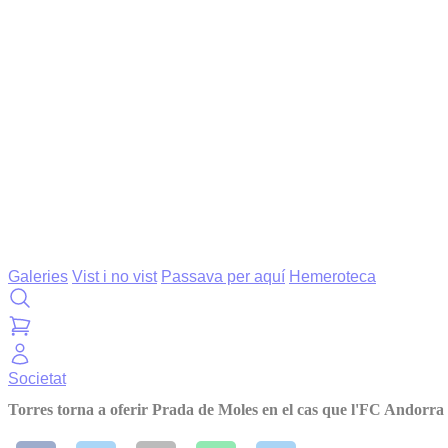
Galeries
Vist i no vist
Passava per aquí
Hemeroteca
Societat
Torres torna a oferir Prada de Moles en el cas que l'FC Andorra