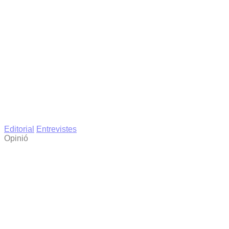
Editorial
Entrevistes
Opinió