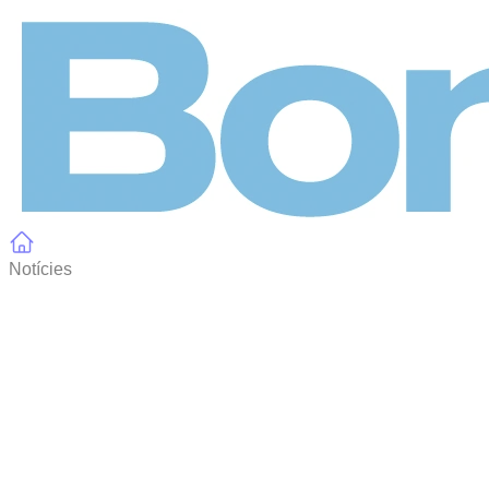
Panell de gestió de galetes
Notícies