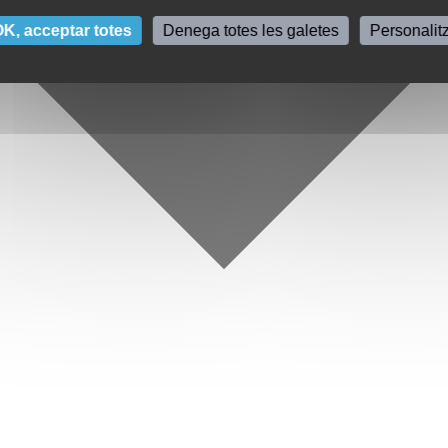
K, acceptar totes
Denega totes les galetes
Personalit