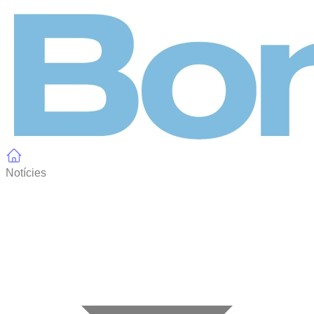
Panell de gestió de galetes
Notícies