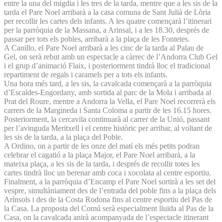
entre la una del migdia i les tres de la tarda, mentre que a les sis de la
tarda el Pare Noel arribarà a la casa comuna de Sant Julià de Lòria
per recollir les cartes dels infants. A les quatre començarà l’itinerari
per la parròquia de la Massana, a Arinsal, i a les 18.30, després de
passar per tots els pobles, arribarà a la plaça de les Fontetes.
A Canillo, el Pare Noel arribarà a les cinc de la tarda al Palau de
Gel, on serà rebut amb un espectacle a càrrec de l’Andorra Club Gel
i el grup d’animació Flaix, i posteriorment tindrà lloc el tradicional
repartiment de regals i caramels per a tots els infants.
Una hora més tard, a les sis, la cavalcada començarà a la parròquia
d’Escaldes-Engordany, amb sortida al parc de la Mola i arribada al
Prat del Roure, mentre a Andorra la Vella, el Pare Noel recorrerà els
carrers de la Margineda i Santa Coloma a partir de les 16.15 hores.
Posteriorment, la cercavila continuarà al carrer de la Unió, passant
per l’avinguda Meritxell i el centre històric per arribar, al voltant de
les sis de la tarda, a la plaça del Poble.
A Ordino, on a partir de les onze del matí els més petits podran
celebrar el cagatió a la plaça Major, el Pare Noel arribarà, a la
mateixa plaça, a les sis de la tarda, i després de recollir totes les
cartes tindrà lloc un berenar amb coca i xocolata al centre esportiu.
Finalment, a la parròquia d’Encamp el Pare Noel sortirà a les set del
vespre, simultàniament des de l’entrada del poble fins a la plaça dels
Arínsols i des de la Costa Rodona fins al centre esportiu del Pas de
la Casa. La proposta del Comú serà especialment lluïda al Pas de la
Casa, on la cavalcada anirà acompanyada de l’espectacle itinerant