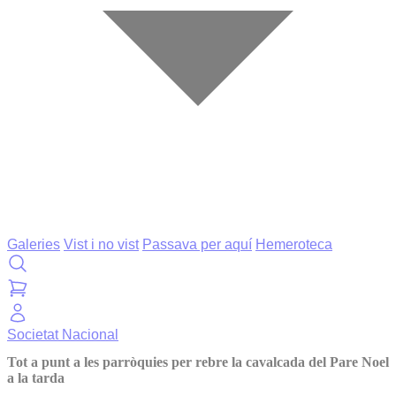
Galeries
Vist i no vist
Passava per aquí
Hemeroteca
Societat
Nacional
Tot a punt a les parròquies per rebre la cavalcada del Pare Noel
a la tarda