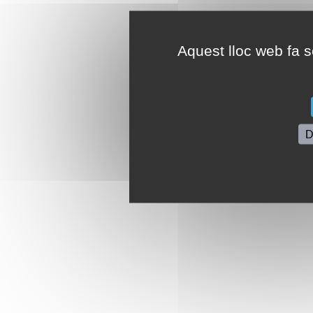
Aquest lloc web fa se
D