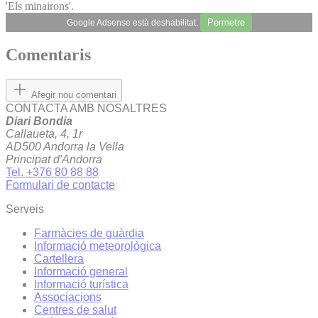
'Els minairons'.
Permetre
Google Adsense està deshabilitat.
Comentaris
Afegir nou comentari
CONTACTA AMB NOSALTRES
Diari Bondia
Callaueta, 4, 1r
AD500 Andorra la Vella
Principat d'Andorra
Tel. +376 80 88 88
Formulari de contacte
Serveis
Farmàcies de guàrdia
Informació meteorològica
Cartellera
Informació general
Informació turística
Associacions
Centres de salut