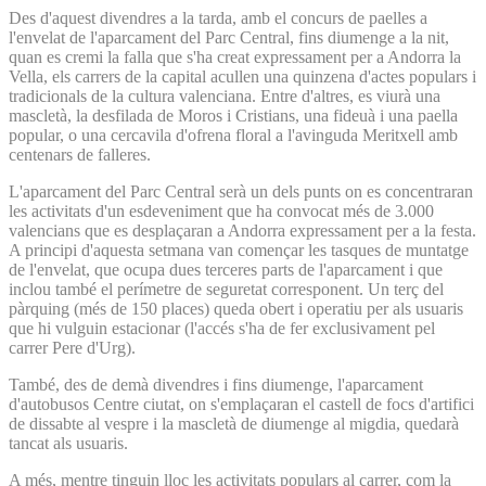
Des d'aquest divendres a la tarda, amb el concurs de paelles a
l'envelat de l'aparcament del Parc Central, fins diumenge a la nit,
quan es cremi la falla que s'ha creat expressament per a Andorra la
Vella, els carrers de la capital acullen una quinzena d'actes populars i
tradicionals de la cultura valenciana. Entre d'altres, es viurà una
mascletà, la desfilada de Moros i Cristians, una fideuà i una paella
popular, o una cercavila d'ofrena floral a l'avinguda Meritxell amb
centenars de falleres.
L'aparcament del Parc Central serà un dels punts on es concentraran
les activitats d'un esdeveniment que ha convocat més de 3.000
valencians que es desplaçaran a Andorra expressament per a la festa.
A principi d'aquesta setmana van començar les tasques de muntatge
de l'envelat, que ocupa dues terceres parts de l'aparcament i que
inclou també el perímetre de seguretat corresponent. Un terç del
pàrquing (més de 150 places) queda obert i operatiu per als usuaris
que hi vulguin estacionar (l'accés s'ha de fer exclusivament pel
carrer Pere d'Urg).
També, des de demà divendres i fins diumenge, l'aparcament
d'autobusos Centre ciutat, on s'emplaçaran el castell de focs d'artifici
de dissabte al vespre i la mascletà de diumenge al migdia, quedarà
tancat als usuaris.
A més, mentre tinguin lloc les activitats populars al carrer, com la