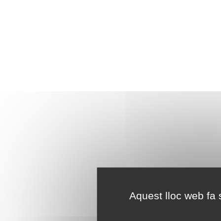
Aquest lloc web fa s