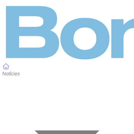
Panell de gestió de galetes
Notícies