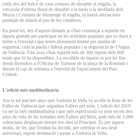
crida des del balcó de casa comuna de dissabte al migdia, la
cercavila d'ofrena floral de dissabte a la tarda o la desfilada dels
Moros i Cristians de diumenge al migdia, hi haurà afectacions
puntuals de trànsit al pas de les comitives.
En paral·lel, des d'aquest dimarts ja s'han començat a repartir els
tiquets gratuïts per participar en les activitats populars que es duen a
terme a l'envelat i que tenen aforament limitat per motius de
seguretat, com la paella i fideuà populars i la degustació de l'Aigua
de València. Fins avui s'han repartit més de 300 tiquets dels 600
totals que hi ha disponibles. La recollida de tiquets es pot fer fins
demà divendres a l'Oficina de Turisme de la plaça de la Rotonda i
durant el cap de setmana a l'envelat de l'aparcament del Parc
Central.
L'edició més multitudinària
Ara fa tot just tres anys que Andorra la Vella va acollir la festa de les
Falles de València que organitza Fallers pel món. L'edició del 2019
va ser la més multitudinària i que més repercussió va tenir en els deu
anys de vida de les trobades dels Fallers pel Món, amb més de 3.000
valencians desplaçats durant tres dies al Principat. És per aquest
motiu, de fet, que l'entitat ha decidit, per celebrar el seu desè
aniversari, repetir destinació i tornar a Andorra la Vella.