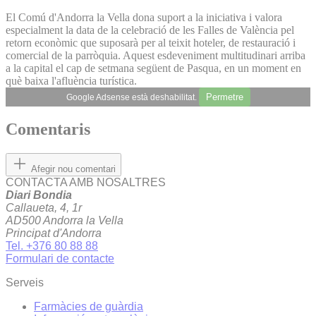
El Comú d'Andorra la Vella dona suport a la iniciativa i valora
especialment la data de la celebració de les Falles de València pel
retorn econòmic que suposarà per al teixit hoteler, de restauració i
comercial de la parròquia. Aquest esdeveniment multitudinari arriba
a la capital el cap de setmana següent de Pasqua, en un moment en
què baixa l'afluència turística.
Permetre
Google Adsense està deshabilitat.
Comentaris
Afegir nou comentari
CONTACTA AMB NOSALTRES
Diari Bondia
Callaueta, 4, 1r
AD500 Andorra la Vella
Principat d'Andorra
Tel. +376 80 88 88
Formulari de contacte
Serveis
Farmàcies de guàrdia