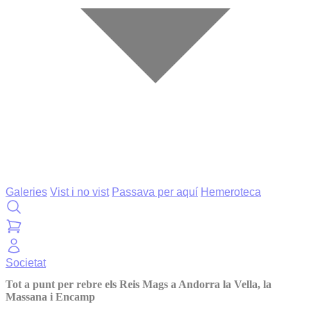
Galeries
Vist i no vist
Passava per aquí
Hemeroteca
Societat
Tot a punt per rebre els Reis Mags a Andorra la Vella, la
Massana i Encamp