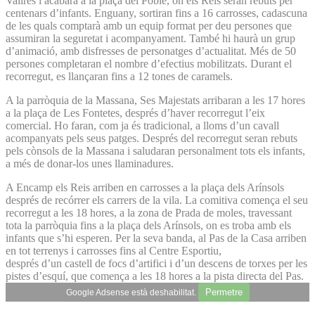
Valires i acabarà a la plaça del Poble, on els Reis seran rebuts per
centenars d’infants. Enguany, sortiran fins a 16 carrosses, cadascuna
de les quals comptarà amb un equip format per deu persones que
assumiran la seguretat i acompanyament. També hi haurà un grup
d’animació, amb disfresses de personatges d’actualitat. Més de 50
persones completaran el nombre d’efectius mobilitzats. Durant el
recorregut, es llançaran fins a 12 tones de caramels.
A la parròquia de la Massana, Ses Majestats arribaran a les 17 hores
a la plaça de Les Fontetes, després d’haver recorregut l’eix
comercial. Ho faran, com ja és tradicional, a lloms d’un cavall
acompanyats pels seus patges. Després del recorregut seran rebuts
pels cònsols de la Massana i saludaran personalment tots els infants,
a més de donar-los unes llaminadures.
A Encamp els Reis arriben en carrosses a la plaça dels Arínsols
després de recórrer els carrers de la vila. La comitiva comença el seu
recorregut a les 18 hores, a la zona de Prada de moles, travessant
tota la parròquia fins a la plaça dels Arínsols, on es troba amb els
infants que s’hi esperen. Per la seva banda, al Pas de la Casa arriben
en tot terrenys i carrosses fins al Centre Esportiu,
després d’un castell de focs d’artifici i d’un descens de torxes per les
pistes d’esquí, que comença a les 18 hores a la pista directa del Pas.
Permetre
Google Adsense està deshabilitat.