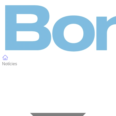
Panell de gestió de galetes
Notícies