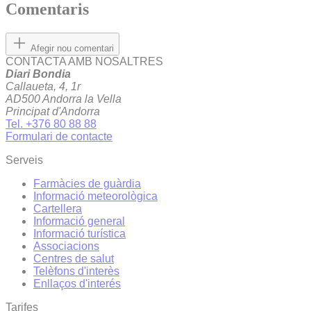
Comentaris
Afegir nou comentari
CONTACTA AMB NOSALTRES
Diari Bondia
Callaueta, 4, 1r
AD500 Andorra la Vella
Principat d'Andorra
Tel. +376 80 88 88
Formulari de contacte
Serveis
Farmàcies de guàrdia
Informació meteorològica
Cartellera
Informació general
Informació turística
Associacions
Centres de salut
Telèfons d'interès
Enllaços d'interés
Tarifes