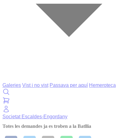
Galeries
Vist i no vist
Passava per aquí
Hemeroteca
Societat
Escaldes-Engordany
Totes les demandes ja es troben a la Batllia