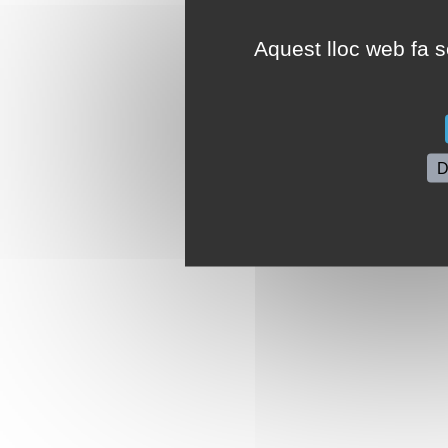
Aquest lloc web fa se
D