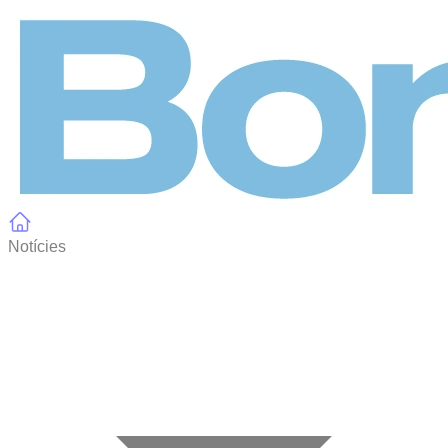
Panell de gestió de galetes
Notícies