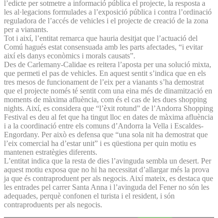
l’edicte per sotmetre a informació pública el projecte, la resposta a
les al·legacions formulades a l’exposició pública i contra l’ordinació
reguladora de l’accés de vehicles i el projecte de creació de la zona
per a vianants.
Tot i així, l’entitat remarca que hauria desitjat que l’actuació del
Comú hagués estat consensuada amb les parts afectades, “i evitar
així els danys econòmics i morals causats”.
Des de Carlemany-Calidae es reitera l’aposta per una solució mixta,
que permeti el pas de vehicles. En aquest sentit s’indica que en els
tres mesos de funcionament de l’eix per a vianants s’ha demostrat
que el projecte només té sentit com una eina més de dinamització en
moments de màxima afluència, com és el cas de les dues shopping
nights. Així, es considera que “l’èxit rotund” de l’An­dorra Shopping
Festival es deu al fet que ha tingut lloc en dates de màxima afluència
i a la coordinació entre els comuns d’An­dorra la Vella i Escaldes-
Engordany. Per això es defensa que “una sola nit ha demostrat que
l’eix comercial ha d’estar unit” i es qüestiona per quin motiu es
mantenen estratègies diferents.
L’entitat indica que la resta de dies l’avinguda sembla un desert. Per
aquest motiu exposa que no hi ha necessitat d’allargar més la prova
ja que és contraproduent per als negocis. Així mateix, es destaca que
les entrades pel carrer Santa Anna i l’avinguda del Fener no són les
adequades, perquè confonen el turista i el resident, i són
contraproduents per als negocis.