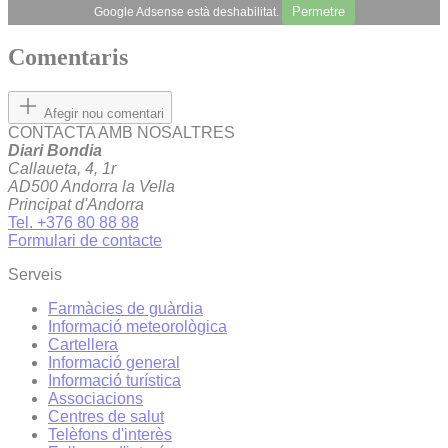
Permetre
Google Adsense està deshabilitat.
Comentaris
Afegir nou comentari
CONTACTA AMB NOSALTRES
Diari Bondia
Callaueta, 4, 1r
AD500 Andorra la Vella
Principat d'Andorra
Tel. +376 80 88 88
Formulari de contacte
Serveis
Farmàcies de guàrdia
Informació meteorològica
Cartellera
Informació general
Informació turística
Associacions
Centres de salut
Telèfons d'interès