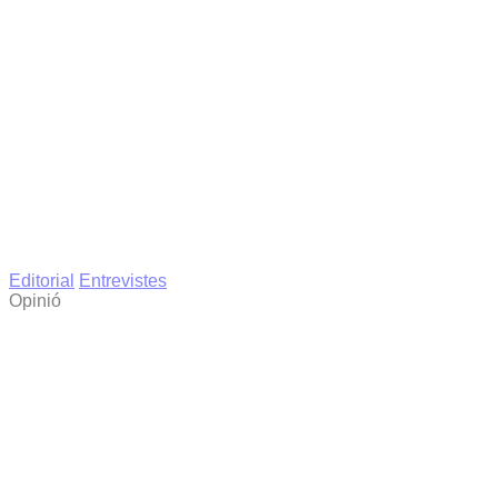
Editorial
Entrevistes
Opinió