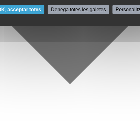
K, acceptar totes
Denega totes les galetes
Personalit