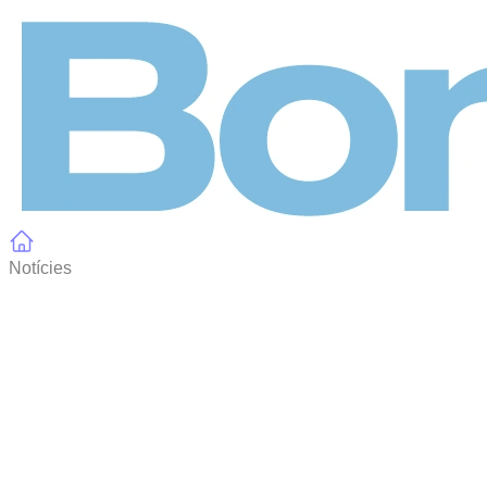
Panell de gestió de galetes
Notícies