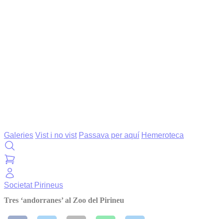
Galeries
Vist i no vist
Passava per aquí
Hemeroteca
Societat
Pirineus
Tres ‘andorranes’ al Zoo del Pirineu