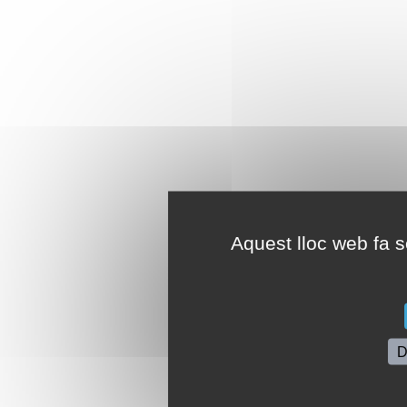
Aquest lloc web fa se
D