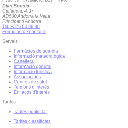
CONTACTA AMB NOSALTRES
Diari Bondia
Callaueta, 4, 1r
AD500 Andorra la Vella
Principat d'Andorra
Tel. +376 80 88 88
Formulari de contacte
Serveis
Farmàcies de guàrdia
Informació meteorològica
Cartellera
Informació general
Informació turística
Associacions
Centres de salut
Telèfons d'interès
Enllaços d'interés
Tarifes
Tarifes publicitat
Tarifes classificats