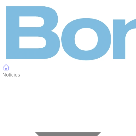
Panell de gestió de galetes
Notícies