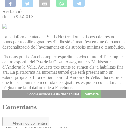
Redacció
dc., 17/04/2013
La plataforma ciutadana Sí als Nostres Drets disposa de tres nous
punts per recollir signatures d’adhesió al manifest en què demanen la
despenalització de l’avortament en els supòsits mínims o terapèutics.
Els nous punts són el complex esportiu i sociocultural d’Encamp, el
centre esportiu del Pas de la Casa i Assegurances Multisegur
d’Andorra la Vella. Aquests tres punts se sumen als ja habilitats fins
ara. La plataforma ha informat també que serà present amb un
estand propi a la Fira de Sant Jordi d’Andorra la Vella, i ha recordat
que tots els punts de recollida de signatures es poden consultar a la
pàgina que la plataforma té a Facebook.
Permetre
Google Adsense està deshabilitat.
Comentaris
Afegir nou comentari