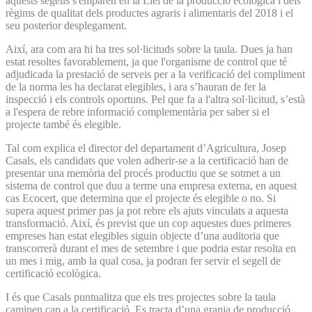
aquests segells s'emparen en la Llei de la producció ecològica i dels
règims de qualitat dels productes agraris i alimentaris del 2018 i el
seu posterior desplegament.
Així, ara com ara hi ha tres sol·licituds sobre la taula. Dues ja han
estat resoltes favorablement, ja que l'organisme de control que té
adjudicada la prestació de serveis per a la verificació del compliment
de la norma les ha declarat elegibles, i ara s’hauran de fer la
inspecció i els controls oportuns. Pel que fa a l'altra sol·licitud, s’està
a l'espera de rebre informació complementària per saber si el
projecte també és elegible.
Tal com explica el director del departament d’Agricultura, Josep
Casals, els candidats que volen adherir-se a la certificació han de
presentar una memòria del procés productiu que se sotmet a un
sistema de control que duu a terme una empresa externa, en aquest
cas Ecocert, que determina que el projecte és elegible o no. Si
supera aquest primer pas ja pot rebre els ajuts vinculats a aquesta
transformació. Així, és previst que un cop aquestes dues primeres
empreses han estat elegibles siguin objecte d’una auditoria que
transcorrerà durant el mes de setembre i que podria estar resolta en
un mes i mig, amb la qual cosa, ja podran fer servir el segell de
certificació ecològica.
I és que Casals puntualitza que els tres projectes sobre la taula
caminen cap a la certificació. Es tracta d’una granja de producció