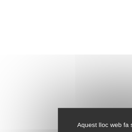
Aquest lloc web fa s