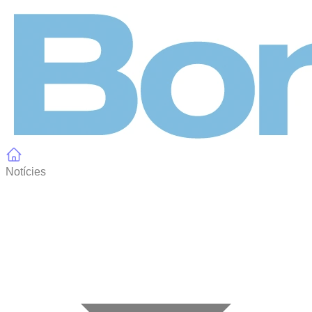
Panell de gestió de galetes
Notícies