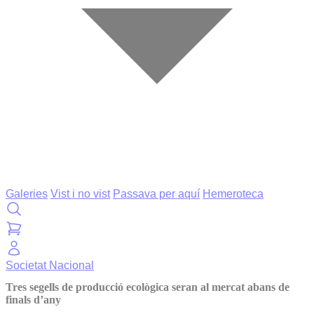
Galeries
Vist i no vist
Passava per aquí
Hemeroteca
Societat
Nacional
Tres segells de producció ecològica seran al mercat abans de
finals d’any