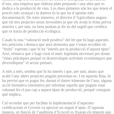
d’ous, una empresa que elabora plats preparats i una altra que es
dedica a la producció de vins. Les dues primeres són les que tenen el
procés més avançat i la darrera és la que ha d’aportar més
documentació. De totes maneres, el director d’Agricultura augura
que els tres projectes seran favorables ja que els avala la feina prèvia
anterior i, per tant, en breu podran ja fer ús del segell que certifica
que es tracta de producció ecològica.
Casals fa una “valoració molt positiva” del fet que hi hagi aquestes
tres peticions i destaca que això demostra que s’estan recollint els
“fruits” esperats i que hi ha “interès per la producció d’aquest tipus”.
Així, remarca que s’hagi creat el marc legislatiu necessari per donar
“eines pràctiques perquè es desenvolupin activitats econòmiques que
diversifiquen” el sector primari.
A més a més, sembla que hi ha interès i que, per tant, abans que
acabi l’any altres projectes puguin presentar-se. I en aquesta línia, hi
ha previst que es pugui fer, durant el darrer trimestre de l’any, alguna
acció formativa orientativa per informar aquells que puguin estar
valorant fer el pas cap a aquest tipus de producció, perquè coneguin
què implica.
Cal recordar que per facilitar la implementació d’aquestes
certificacions el Govern va aprovar un seguit d’ajuts. D’aquesta
manera, en funció de l’auditoria d’Ecocert es fixaran els imports que