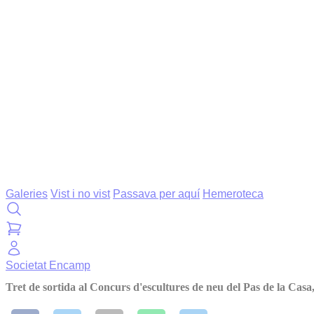
Galeries
Vist i no vist
Passava per aquí
Hemeroteca
Societat
Encamp
Tret de sortida al Concurs d'escultures de neu del Pas de la Casa