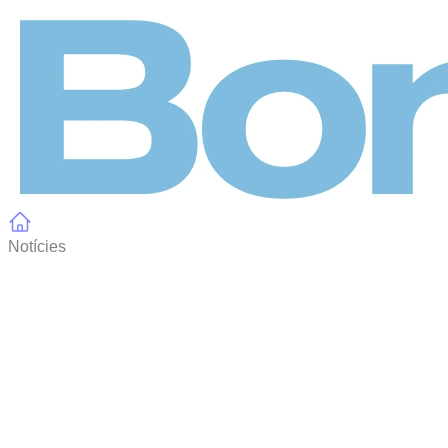
Panell de gestió de galetes
Notícies