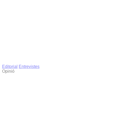
Editorial
Entrevistes
Opinió