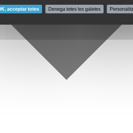
K, acceptar totes
Denega totes les galetes
Personalit