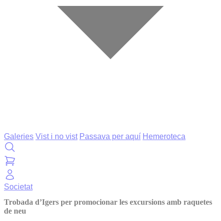
Galeries
Vist i no vist
Passava per aquí
Hemeroteca
Societat
Trobada d’Igers per promocionar les excursions amb raquetes
de neu