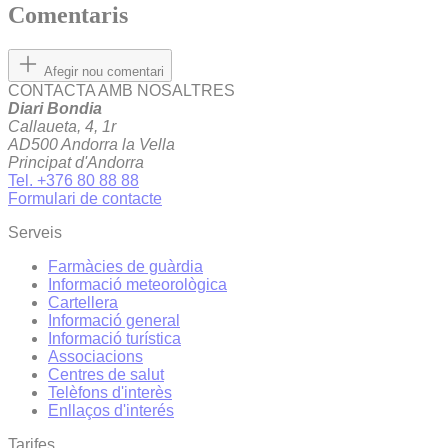
Comentaris
Afegir nou comentari
CONTACTA AMB NOSALTRES
Diari Bondia
Callaueta, 4, 1r
AD500 Andorra la Vella
Principat d'Andorra
Tel. +376 80 88 88
Formulari de contacte
Serveis
Farmàcies de guàrdia
Informació meteorològica
Cartellera
Informació general
Informació turística
Associacions
Centres de salut
Telèfons d'interès
Enllaços d'interés
Tarifes