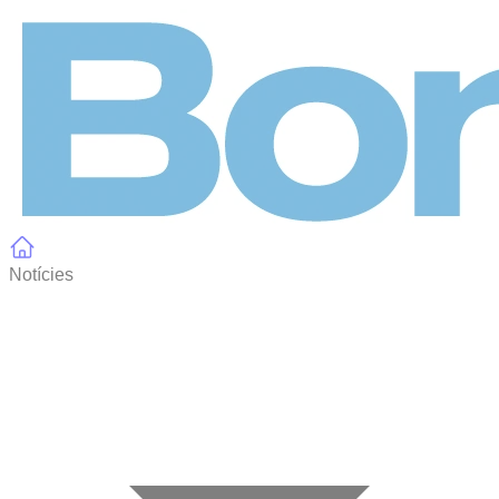
Panell de gestió de galetes
Notícies