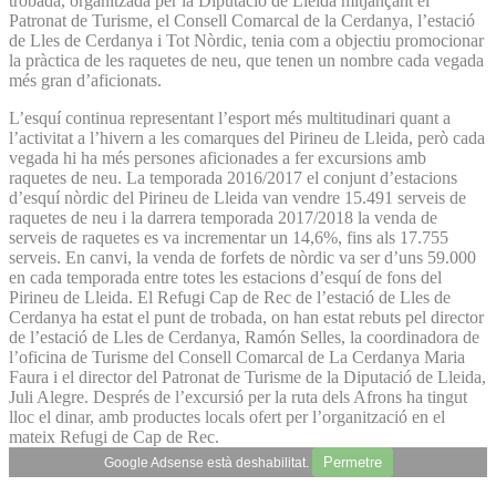
trobada, organitzada per la Diputació de Lleida mitjançant el
Patronat de Turisme, el Consell Comarcal de la Cerdanya, l’estació
de Lles de Cerdanya i Tot Nòrdic, tenia com a objectiu promocionar
la pràctica de les raquetes de neu, que tenen un nombre cada vegada
més gran d’aficionats.
L’esquí continua representant l’esport més multitudinari quant a
l’activitat a l’hivern a les comarques del Pirineu de Lleida, però cada
vegada hi ha més persones aficionades a fer excursions amb
raquetes de neu. La temporada 2016/2017 el conjunt d’estacions
d’esquí nòrdic del Pirineu de Lleida van vendre 15.491 serveis de
raquetes de neu i la darrera temporada 2017/2018 la venda de
serveis de raquetes es va incrementar un 14,6%, fins als 17.755
serveis. En canvi, la venda de forfets de nòrdic va ser d’uns 59.000
en cada temporada entre totes les estacions d’esquí de fons del
Pirineu de Lleida. El Refugi Cap de Rec de l’estació de Lles de
Cerdanya ha estat el punt de trobada, on han estat rebuts pel director
de l’estació de Lles de Cerdanya, Ramón Selles, la coordinadora de
l’oficina de Turisme del Consell Comarcal de La Cerdanya Maria
Faura i el director del Patronat de Turisme de la Diputació de Lleida,
Juli Alegre. Després de l’excursió per la ruta dels Afrons ha tingut
lloc el dinar, amb productes locals ofert per l’organització en el
mateix Refugi de Cap de Rec.
Permetre
Google Adsense està deshabilitat.