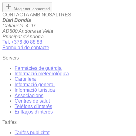
Afegir nou comentari
CONTACTA AMB NOSALTRES
Diari Bondia
Callaueta, 4, 1r
AD500 Andorra la Vella
Principat d'Andorra
Tel. +376 80 88 88
Formulari de contacte
Serveis
Farmàcies de guàrdia
Informació meteorològica
Cartellera
Informació general
Informació turística
Associacions
Centres de salut
Telèfons d'interès
Enllaços d'interés
Tarifes
Tarifes publicitat