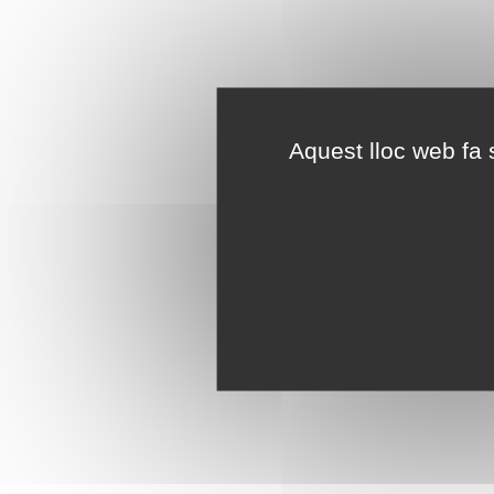
Aquest lloc web fa s