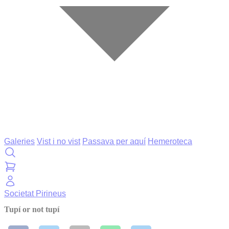
Galeries
Vist i no vist
Passava per aquí
Hemeroteca
Societat
Pirineus
Tupí or not tupí