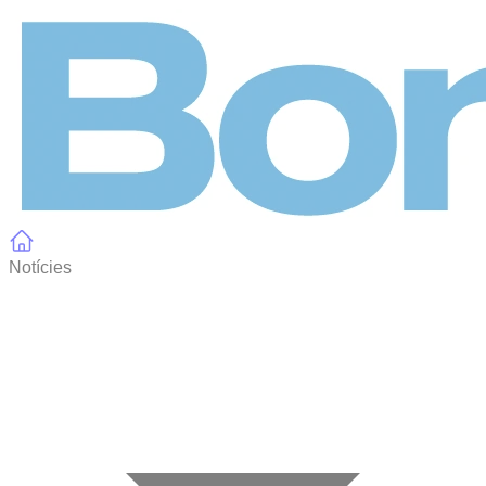
Panell de gestió de galetes
Notícies