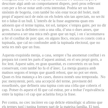
descriure algú amb un comportament dispers, però prou rellevant
com per a fer-se notar amb certa intensitat. Podria ser un bon
sinònim de bogeria, com també ho són estar tocat del bolet, molt
propi d’aquest racó de món on els bolets són tan apreciats, no ser-hi
tot o faltar-li un bull. L’interès de la frase augmenta quan ens
adonem que el terme tupina, tot sol, tampoc s’empra gaire, per no dir
gens. A casa la definien com a una olla, d’una o dues anses, que
acostumava a ser una mica més gran que un tupí, i on s’acostumava
a fer el confitat de porc que, en alguns llocs, encara es coneix com a
tupinada, que cal no confondre amb la tupinada electoral, que no
seria res més que un frau.
Aquesta exquisida menja, a casa, sempre s’ha anomenat confitat i es
prepara tot coent les parts d’aquest animal, en el seu propi greix, a
foc lent. Aquest saïm, en gran quantitat, es converteix en un bon
conservant, com també ho fa el d’ànec. La menja guanya amb
matisos segons el temps que guardi rebost, que no pot ser etern.
Quan es feia matança a les cases, durava només una temporada. No
puc menystenir, però, una accepció del terme, provinent del
rossellonès, que defineix una tupina com una còfia que cobreix el
cap. Potser és aquest el fil que cal estirar, per a trobar l’equivalència
entre la tupina i el cap que aclariria força la frase.
Per contra, no crec incórrer en cap delicte etimològic si afirmo que
els termes tupí i tupina formen part de la mateixa família. El tupí,