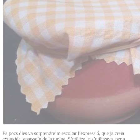
Fa pocs dies va sorprendre’m escoltar l’expressió, que ja creia
extingida, anar-se’n de la tupina. S’utilitza, o s’utilitzava, per a