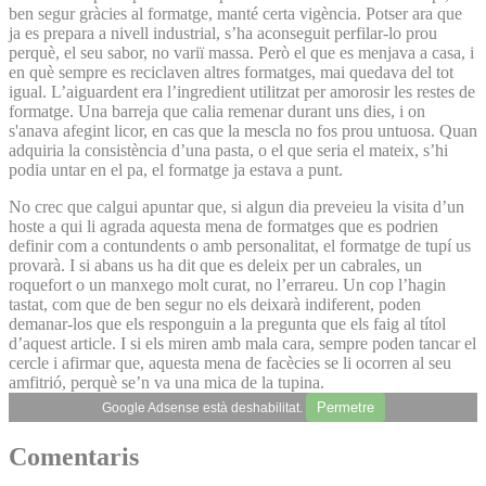
ben segur gràcies al formatge, manté certa vigència. Potser ara que
ja es prepara a nivell industrial, s’ha aconseguit perfilar-lo prou
perquè, el seu sabor, no variï massa. Però el que es menjava a casa, i
en què sempre es reciclaven altres formatges, mai quedava del tot
igual. L’aiguardent era l’ingredient utilitzat per amorosir les restes de
formatge. Una barreja que calia remenar durant uns dies, i on
s'anava afegint licor, en cas que la mescla no fos prou untuosa. Quan
adquiria la consistència d’una pasta, o el que seria el mateix, s’hi
podia untar en el pa, el formatge ja estava a punt.
No crec que calgui apuntar que, si algun dia preveieu la visita d’un
hoste a qui li agrada aquesta mena de formatges que es podrien
definir com a contundents o amb personalitat, el formatge de tupí us
provarà. I si abans us ha dit que es deleix per un cabrales, un
roquefort o un manxego molt curat, no l’errareu. Un cop l’hagin
tastat, com que de ben segur no els deixarà indiferent, poden
demanar-los que els responguin a la pregunta que els faig al títol
d’aquest article. I si els miren amb mala cara, sempre poden tancar el
cercle i afirmar que, aquesta mena de facècies se li ocorren al seu
amfitrió, perquè se’n va una mica de la tupina.
Permetre
Google Adsense està deshabilitat.
Comentaris