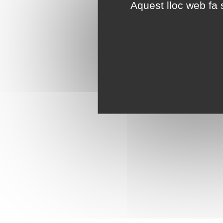
Aquest lloc web fa s