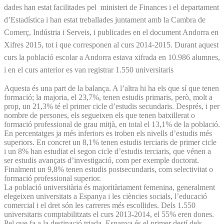
dades han estat facilitades pel ministeri de Finances i el departament
d’Estadística i han estat treballades juntament amb la Cambra de
Comerç, Indústria i Serveis, i publicades en el document Andorra en
Xifres 2015, tot i que corresponen al curs 2014-2015. Durant aquest
curs la població escolar a Andorra estava xifrada en 10.986 alumnes,
i en el curs anterior es van registrar 1.550 universitaris
Aquesta és una part de la balança. A l’altra hi ha els que sí que tenen
formació; la majoria, el 23,7%, tenen estudis primaris, però, molt a
prop, un 21,3% té el primer cicle d’estudis secundaris. Després, i per
nombre de persones, els segueixen els que tenen batxillerat o
formació professional de grau mitjà, en total el 13,1% de la població.
En percentatges ja més inferiors es troben els nivells d’estudis més
superiors. En concret un 8,1% tenen estudis terciaris de primer cicle
i un 8% han estudiat el segon cicle d’estudis terciaris, que vénen a
ser estudis avançats d’investigació, com per exemple doctorat.
Finalment un 9,8% tenen estudis postsecundaris, com selectivitat o
formació professional superior.
La població universitària és majoritàriament femenina, generalment
elegeixen universitats a Espanya i les ciències socials, l’educació
comercial i el dret són les carreres més escollides. Dels 1.550
universitaris comptabilitzats el curs 2013-2014, el 55% eren dones.
Pel que fa a la destinació triada, Espanya és el primer destí dels