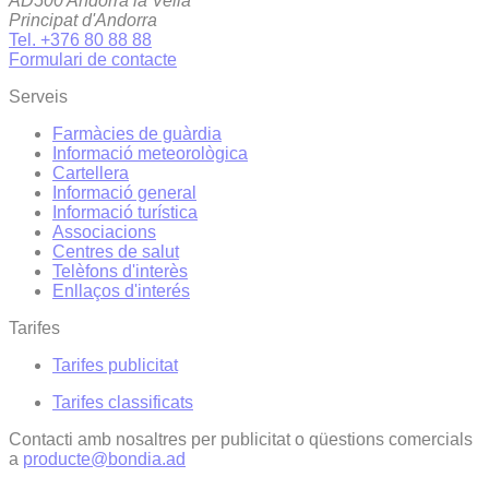
AD500 Andorra la Vella
Principat d'Andorra
Tel. +376 80 88 88
Formulari de contacte
Serveis
Farmàcies de guàrdia
Informació meteorològica
Cartellera
Informació general
Informació turística
Associacions
Centres de salut
Telèfons d'interès
Enllaços d'interés
Tarifes
Tarifes publicitat
Tarifes classificats
Contacti amb nosaltres per publicitat o qüestions comercials
a
producte@bondia.ad