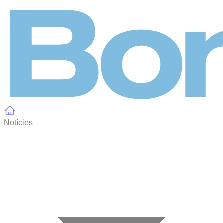
Panell de gestió de galetes
Notícies