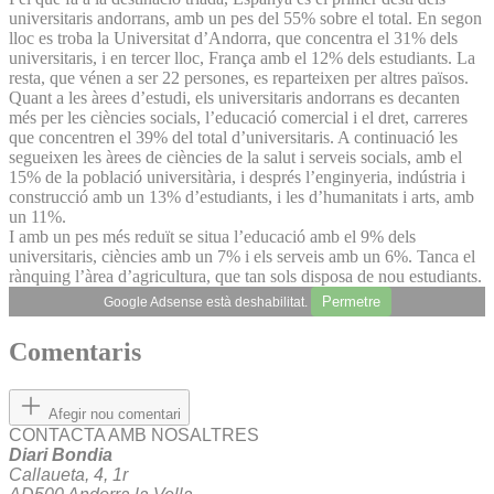
universitaris andorrans, amb un pes del 55% sobre el total. En segon
lloc es troba la Universitat d’Andorra, que concentra el 31% dels
universitaris, i en tercer lloc, França amb el 12% dels estudiants. La
resta, que vénen a ser 22 persones, es reparteixen per altres països.
Quant a les àrees d’estudi, els universitaris andorrans es decanten
més per les ciències socials, l’educació comercial i el dret, carreres
que concentren el 39% del total d’universitaris. A continuació les
segueixen les àrees de ciències de la salut i serveis socials, amb el
15% de la població universitària, i després l’enginyeria, indústria i
construcció amb un 13% d’estudiants, i les d’humanitats i arts, amb
un 11%.
I amb un pes més reduït se situa l’educació amb el 9% dels
universitaris, ciències amb un 7% i els serveis amb un 6%. Tanca el
rànquing l’àrea d’agricultura, que tan sols disposa de nou estudiants.
Permetre
Google Adsense està deshabilitat.
Comentaris
Afegir nou comentari
CONTACTA AMB NOSALTRES
Diari Bondia
Callaueta, 4, 1r