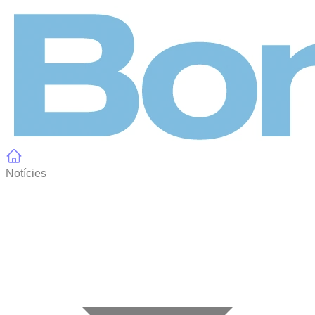
Panell de gestió de galetes
Notícies