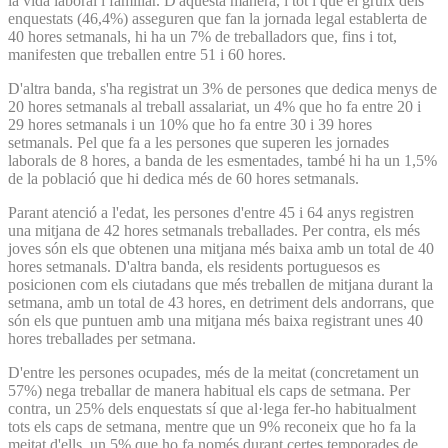
la vida laboral i familiar. D'aquesta manera, i tot i que el gruix dels
enquestats (46,4%) asseguren que fan la jornada legal establerta de
40 hores setmanals, hi ha un 7% de treballadors que, fins i tot,
manifesten que treballen entre 51 i 60 hores.
D'altra banda, s'ha registrat un 3% de persones que dedica menys de
20 hores setmanals al treball assalariat, un 4% que ho fa entre 20 i
29 hores setmanals i un 10% que ho fa entre 30 i 39 hores
setmanals. Pel que fa a les persones que superen les jornades
laborals de 8 hores, a banda de les esmentades, també hi ha un 1,5%
de la població que hi dedica més de 60 hores setmanals.
Parant atenció a l'edat, les persones d'entre 45 i 64 anys registren
una mitjana de 42 hores setmanals treballades. Per contra, els més
joves són els que obtenen una mitjana més baixa amb un total de 40
hores setmanals. D'altra banda, els residents portuguesos es
posicionen com els ciutadans que més treballen de mitjana durant la
setmana, amb un total de 43 hores, en detriment dels andorrans, que
són els que puntuen amb una mitjana més baixa registrant unes 40
hores treballades per setmana.
D'entre les persones ocupades, més de la meitat (concretament un
57%) nega treballar de manera habitual els caps de setmana. Per
contra, un 25% dels enquestats sí que al·lega fer-ho habitualment
tots els caps de setmana, mentre que un 9% reconeix que ho fa la
meitat d'ells, un 5% que ho fa només durant certes temporades de