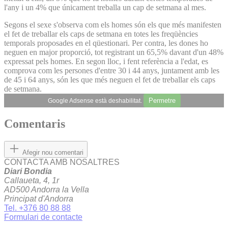
l'any i un 4% que únicament treballa un cap de setmana al mes.
Segons el sexe s'observa com els homes són els que més manifesten
el fet de treballar els caps de setmana en totes les freqüències
temporals proposades en el qüestionari. Per contra, les dones ho
neguen en major proporció, tot registrant un 65,5% davant d'un 48%
expressat pels homes. En segon lloc, i fent referència a l'edat, es
comprova com les persones d'entre 30 i 44 anys, juntament amb les
de 45 i 64 anys, són les que més neguen el fet de treballar els caps
de setmana.
Permetre
Google Adsense està deshabilitat.
Comentaris
Afegir nou comentari
CONTACTA AMB NOSALTRES
Diari Bondia
Callaueta, 4, 1r
AD500 Andorra la Vella
Principat d'Andorra
Tel. +376 80 88 88
Formulari de contacte