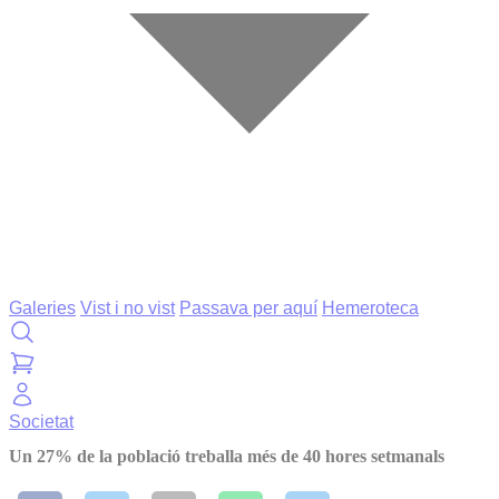
Galeries
Vist i no vist
Passava per aquí
Hemeroteca
Societat
Un 27% de la població treballa més de 40 hores setmanals