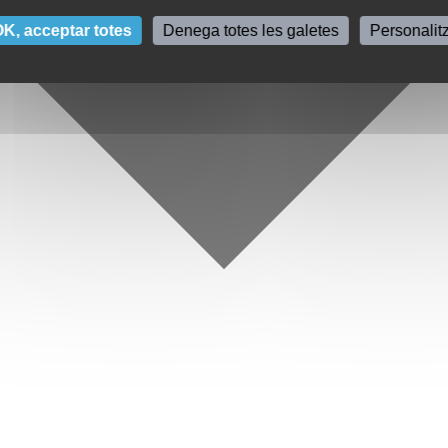
K, acceptar totes
Denega totes les galetes
Personalit