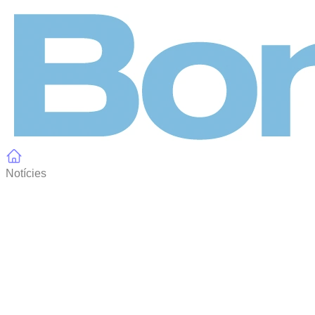
Panell de gestió de galetes
Notícies