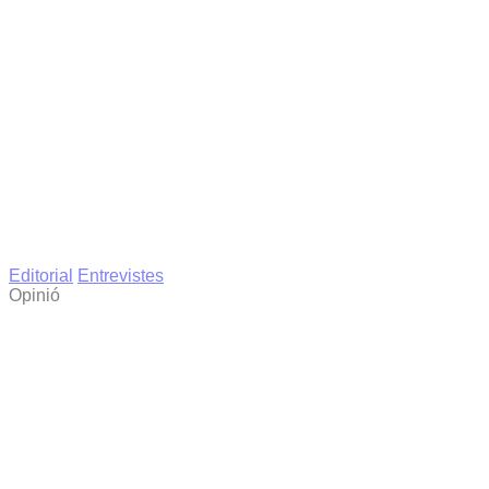
Editorial
Entrevistes
Opinió