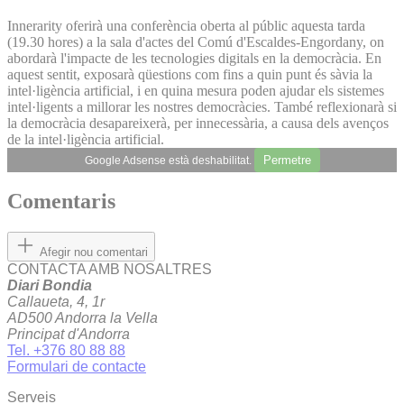
Innerarity oferirà una conferència oberta al públic aquesta tarda
(19.30 hores) a la sala d'actes del Comú d'Escaldes-Engordany, on
abordarà l'impacte de les tecnologies digitals en la democràcia. En
aquest sentit, exposarà qüestions com fins a quin punt és sàvia la
intel·ligència artificial, i en quina mesura poden ajudar els sistemes
intel·ligents a millorar les nostres democràcies. També reflexionarà si
la democràcia desapareixerà, per innecessària, a causa dels avenços
de la intel·ligència artificial.
Permetre
Google Adsense està deshabilitat.
Comentaris
Afegir nou comentari
CONTACTA AMB NOSALTRES
Diari Bondia
Callaueta, 4, 1r
AD500 Andorra la Vella
Principat d'Andorra
Tel. +376 80 88 88
Formulari de contacte
Serveis