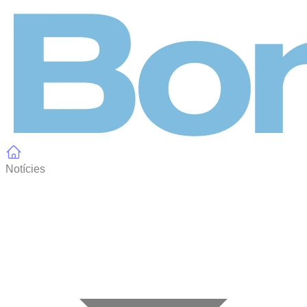
Panell de gestió de galetes
Notícies