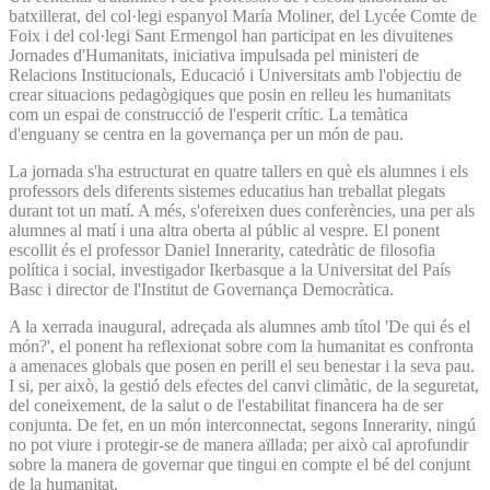
batxillerat, del col·legi espanyol María Moliner, del Lycée Comte de
Foix i del col·legi Sant Ermengol han participat en les divuitenes
Jornades d'Humanitats, iniciativa impulsada pel ministeri de
Relacions Institucionals, Educació i Universitats amb l'objectiu de
crear situacions pedagògiques que posin en relleu les humanitats
com un espai de construcció de l'esperit crític. La temàtica
d'enguany se centra en la governança per un món de pau.
La jornada s'ha estructurat en quatre tallers en què els alumnes i els
professors dels diferents sistemes educatius han treballat plegats
durant tot un matí. A més, s'ofereixen dues conferències, una per als
alumnes al matí i una altra oberta al públic al vespre. El ponent
escollit és el professor Daniel Innerarity, catedràtic de filosofia
política i social, investigador Ikerbasque a la Universitat del País
Basc i director de l'Institut de Governança Democràtica.
A la xerrada inaugural, adreçada als alumnes amb títol 'De qui és el
món?', el ponent ha reflexionat sobre com la humanitat es confronta
a amenaces globals que posen en perill el seu benestar i la seva pau.
I si, per això, la gestió dels efectes del canvi climàtic, de la seguretat,
del coneixement, de la salut o de l'estabilitat financera ha de ser
conjunta. De fet, en un món interconnectat, segons Innerarity, ningú
no pot viure i protegir-se de manera aïllada; per això cal aprofundir
sobre la manera de governar que tingui en compte el bé del conjunt
de la humanitat.