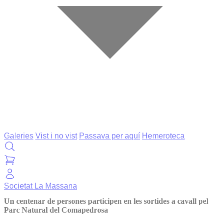
Galeries
Vist i no vist
Passava per aquí
Hemeroteca
Societat
La Massana
Un centenar de persones participen en les sortides a cavall pel
Parc Natural del Comapedrosa