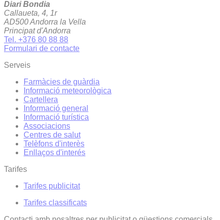
Diari Bondia
Callaueta, 4, 1r
AD500 Andorra la Vella
Principat d'Andorra
Tel. +376 80 88 88
Formulari de contacte
Serveis
Farmàcies de guàrdia
Informació meteorològica
Cartellera
Informació general
Informació turística
Associacions
Centres de salut
Telèfons d'interès
Enllaços d'interés
Tarifes
Tarifes publicitat
Tarifes classificats
Contacti amb nosaltres per publicitat o qüestions comercials