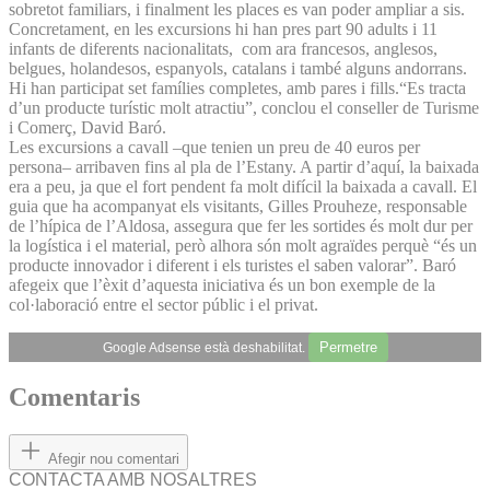
sobretot familiars, i finalment les places es van poder ampliar a sis.
Concretament, en les excursions hi han pres part 90 adults i 11
infants de diferents nacionalitats, com ara francesos, anglesos,
belgues, holandesos, espanyols, catalans i també alguns andorrans.
Hi han participat set famílies completes, amb pares i fills.“Es tracta
d’un producte turístic molt atractiu”, conclou el conseller de Turisme
i Comerç, David Baró.
Les excursions a cavall –que tenien un preu de 40 euros per
persona– arribaven fins al pla de l’Estany. A partir d’aquí, la baixada
era a peu, ja que el fort pendent fa molt difícil la baixada a cavall. El
guia que ha acompanyat els visitants, Gilles Prouheze, responsable
de l’hípica de l’Aldosa, assegura que fer les sortides és molt dur per
la logística i el material, però alhora són molt agraïdes perquè “és un
producte innovador i diferent i els turistes el saben valorar”. Baró
afegeix que l’èxit d’aquesta iniciativa és un bon exemple de la
col·laboració entre el sector públic i el privat.
Permetre
Google Adsense està deshabilitat.
Comentaris
Afegir nou comentari
CONTACTA AMB NOSALTRES