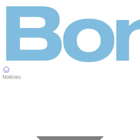
Panell de gestió de galetes
Notícies