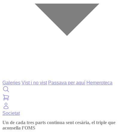
Galeries
Vist i no vist
Passava per aquí
Hemeroteca
Societat
Un de cada tres parts continua sent cesària, el triple que
aconsella l’OMS