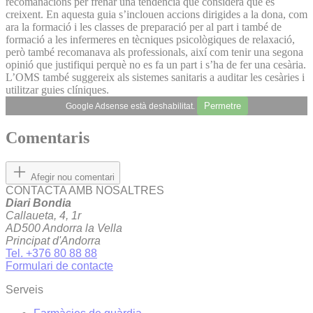
recomanacions per frenar una tendència que considera que és
creixent. En aquesta guia s’inclouen accions dirigides a la dona, com
ara la formació i les classes de preparació per al part i també de
formació a les infermeres en tècniques psicològiques de relaxació,
però també recomanava als professionals, així com tenir una segona
opinió que justifiqui perquè no es fa un part i s’ha de fer una cesària.
L’OMS també suggereix als sistemes sanitaris a auditar les cesàries i
utilitzar guies clíniques.
Permetre
Google Adsense està deshabilitat.
Comentaris
Afegir nou comentari
CONTACTA AMB NOSALTRES
Diari Bondia
Callaueta, 4, 1r
AD500 Andorra la Vella
Principat d'Andorra
Tel. +376 80 88 88
Formulari de contacte
Serveis