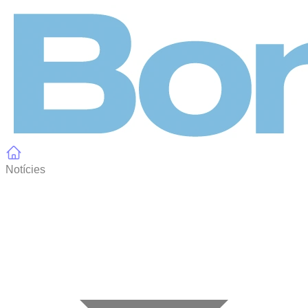
Panell de gestió de galetes
Notícies