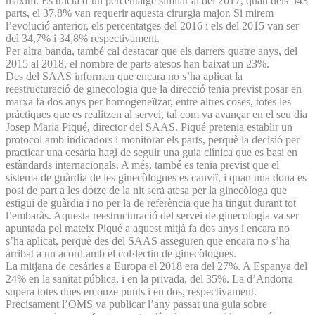
màxim. Es tracta d’un percentatge similar al del 2017, quan dels 543
parts, el 37,8% van requerir aquesta cirurgia major. Si mirem
l’evolució anterior, els percentatges del 2016 i els del 2015 van ser
del 34,7% i 34,8% respectivament.
Per altra banda, també cal destacar que els darrers quatre anys, del
2015 al 2018, el nombre de parts atesos han baixat un 23%.
Des del SAAS informen que encara no s’ha aplicat la
reestructuració de ginecologia que la direcció tenia previst posar en
marxa fa dos anys per homogeneïtzar, entre altres coses, totes les
pràctiques que es realitzen al servei, tal com va avançar en el seu dia
Josep Maria Piqué, director del SAAS. Piqué pretenia establir un
protocol amb indicadors i monitorar els parts, perquè la decisió per
practicar una cesària hagi de seguir una guia clínica que es basi en
estàndards internacionals. A més, també es tenia previst que el
sistema de guàrdia de les ginecòlogues es canviï, i quan una dona es
posi de part a les dotze de la nit serà atesa per la ginecòloga que
estigui de guàrdia i no per la de referència que ha tingut durant tot
l’embaràs. Aquesta reestructuració del servei de ginecologia va ser
apuntada pel mateix Piqué a aquest mitjà fa dos anys i encara no
s’ha aplicat, perquè des del SAAS asseguren que encara no s’ha
arribat a un acord amb el col·lectiu de ginecòlogues.
La mitjana de cesàries a Europa el 2018 era del 27%. A Espanya del
24% en la sanitat pública, i en la privada, del 35%. La d’Andorra
supera totes dues en onze punts i en dos, respectivament.
Precisament l’OMS va publicar l’any passat una guia sobre