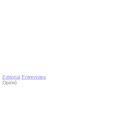
Editorial
Entrevistes
Opinió