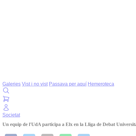
Galeries
Vist i no vist
Passava per aquí
Hemeroteca
Societat
Un equip de l'UdA participa a Elx en la Lliga de Debat Universit