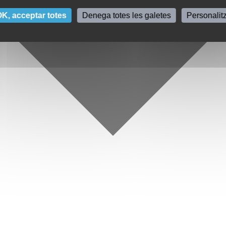
K, acceptar totes
Denega totes les galetes
Personalit