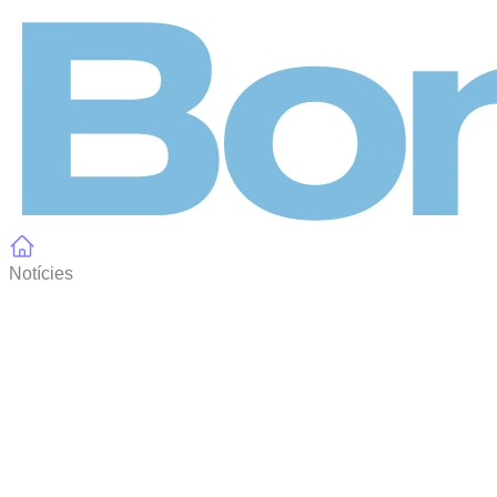
Panell de gestió de galetes
Notícies