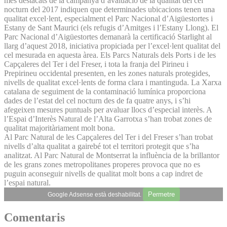
més destacats de la campanya d’avaluació de la qualitat del cel
nocturn del 2017 indiquen que determinades ubicacions tenen una
qualitat excel·lent, especialment el Parc Nacional d’Aigüestortes i
Estany de Sant Maurici (els refugis d’Amitges i l’Estany Llong). El
Parc Nacional d’Aigüestortes demanarà la certificació Starlight al
llarg d’aquest 2018, iniciativa propiciada per l’excel·lent qualitat del
cel mesurada en aquesta àrea. Els Parcs Naturals dels Ports i de les
Capçaleres del Ter i del Freser, i tota la franja del Pirineu i
Prepirineu occidental presenten, en les zones naturals protegides,
nivells de qualitat excel·lents de forma clara i mantinguda. La Xarxa
catalana de seguiment de la contaminació lumínica proporciona
dades de l’estat del cel nocturn des de fa quatre anys, i s’hi
afegeixen mesures puntuals per avaluar llocs d’especial interès. A
l’Espai d’Interès Natural de l’Alta Garrotxa s’han trobat zones de
qualitat majoritàriament molt bona.
Al Parc Natural de les Capçaleres del Ter i del Freser s’han trobat
nivells d’alta qualitat a gairebé tot el territori protegit que s’ha
analitzat. Al Parc Natural de Montserrat la influència de la brillantor
de les grans zones metropolitanes properes provoca que no es
puguin aconseguir nivells de qualitat molt bons a cap indret de
l’espai natural.
Permetre
Google Adsense està deshabilitat.
Comentaris