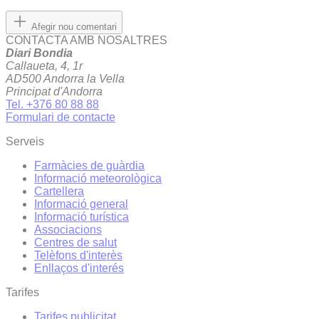
Afegir nou comentari
CONTACTA AMB NOSALTRES
Diari Bondia
Callaueta, 4, 1r
AD500 Andorra la Vella
Principat d'Andorra
Tel. +376 80 88 88
Formulari de contacte
Serveis
Farmàcies de guàrdia
Informació meteorològica
Cartellera
Informació general
Informació turística
Associacions
Centres de salut
Telèfons d'interès
Enllaços d'interés
Tarifes
Tarifes publicitat