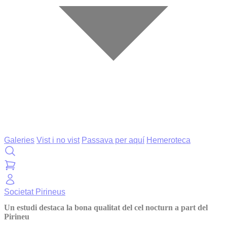
Galeries
Vist i no vist
Passava per aquí
Hemeroteca
Societat
Pirineus
Un estudi destaca la bona qualitat del cel nocturn a part del
Pirineu