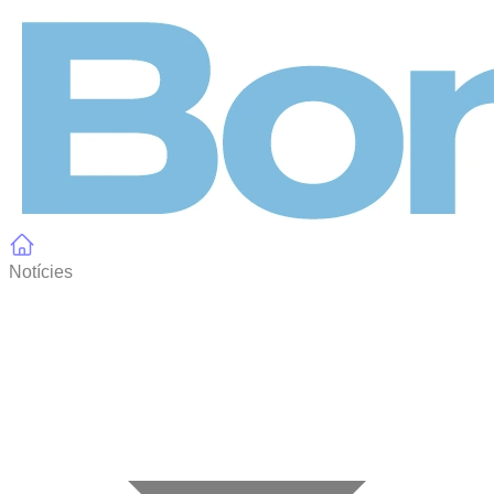
Panell de gestió de galetes
Notícies