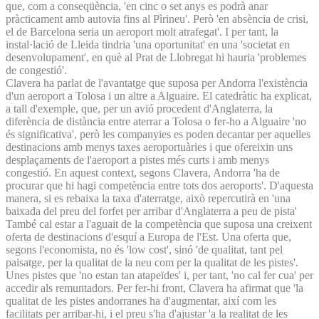
que, com a conseqüència, 'en cinc o set anys es podrà anar
pràcticament amb autovia fins al Pìrineu'. Però 'en absència de crisi,
el de Barcelona seria un aeroport molt atrafegat'. I per tant, la
instal·lació de Lleida tindria 'una oportunitat' en una 'societat en
desenvolupament', en què al Prat de Llobregat hi hauria 'problemes
de congestió'.
Clavera ha parlat de l'avantatge que suposa per Andorra l'existència
d'un aeroport a Tolosa i un altre a Alguaire. El catedràtic ha explicat,
a tall d'exemple, que, per un avió procedent d'Anglaterra, la
diferència de distància entre aterrar a Tolosa o fer-ho a Alguaire 'no
és significativa', però les companyies es poden decantar per aquelles
destinacions amb menys taxes aeroportuàries i que ofereixin uns
desplaçaments de l'aeroport a pistes més curts i amb menys
congestió. En aquest context, segons Clavera, Andorra 'ha de
procurar que hi hagi competència entre tots dos aeroports'. D'aquesta
manera, si es rebaixa la taxa d'aterratge, això repercutirà en 'una
baixada del preu del forfet per arribar d'Anglaterra a peu de pista'
També cal estar a l'aguait de la competència que suposa una creixent
oferta de destinacions d'esquí a Europa de l'Est. Una oferta que,
segons l'economista, no és 'low cost', sinó 'de qualitat, tant pel
paisatge, per la qualitat de la neu com per la qualitat de les pistes'.
Unes pistes que 'no estan tan atapeïdes' i, per tant, 'no cal fer cua' per
accedir als remuntadors. Per fer-hi front, Clavera ha afirmat que 'la
qualitat de les pistes andorranes ha d'augmentar, així com les
facilitats per arribar-hi, i el preu s'ha d'ajustar 'a la realitat de les