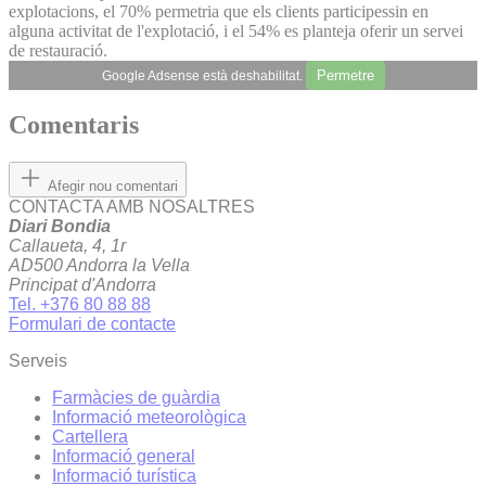
explotacions, el 70% permetria que els clients participessin en
alguna activitat de l'explotació, i el 54% es planteja oferir un servei
de restauració.
Permetre
Google Adsense està deshabilitat.
Comentaris
Afegir nou comentari
CONTACTA AMB NOSALTRES
Diari Bondia
Callaueta, 4, 1r
AD500 Andorra la Vella
Principat d'Andorra
Tel. +376 80 88 88
Formulari de contacte
Serveis
Farmàcies de guàrdia
Informació meteorològica
Cartellera
Informació general
Informació turística