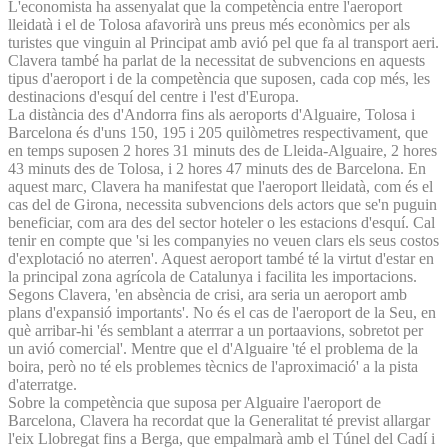
L'economista ha assenyalat que la competència entre l'aeroport
lleidatà i el de Tolosa afavorirà uns preus més econòmics per als
turistes que vinguin al Principat amb avió pel que fa al transport aeri.
Clavera també ha parlat de la necessitat de subvencions en aquests
tipus d'aeroport i de la competència que suposen, cada cop més, les
destinacions d'esquí del centre i l'est d'Europa.
La distància des d'Andorra fins als aeroports d'Alguaire, Tolosa i
Barcelona és d'uns 150, 195 i 205 quilòmetres respectivament, que
en temps suposen 2 hores 31 minuts des de Lleida-Alguaire, 2 hores
43 minuts des de Tolosa, i 2 hores 47 minuts des de Barcelona. En
aquest marc, Clavera ha manifestat que l'aeroport lleidatà, com és el
cas del de Girona, necessita subvencions dels actors que se'n puguin
beneficiar, com ara des del sector hoteler o les estacions d'esquí. Cal
tenir en compte que 'si les companyies no veuen clars els seus costos
d'explotació no aterren'. Aquest aeroport també té la virtut d'estar en
la principal zona agrícola de Catalunya i facilita les importacions.
Segons Clavera, 'en absència de crisi, ara seria un aeroport amb
plans d'expansió importants'. No és el cas de l'aeroport de la Seu, en
què arribar-hi 'és semblant a aterrrar a un portaavions, sobretot per
un avió comercial'. Mentre que el d'Alguaire 'té el problema de la
boira, però no té els problemes tècnics de l'aproximació' a la pista
d'aterratge.
Sobre la competència que suposa per Alguaire l'aeroport de
Barcelona, Clavera ha recordat que la Generalitat té previst allargar
l'eix Llobregat fins a Berga, que empalmarà amb el Túnel del Cadí i