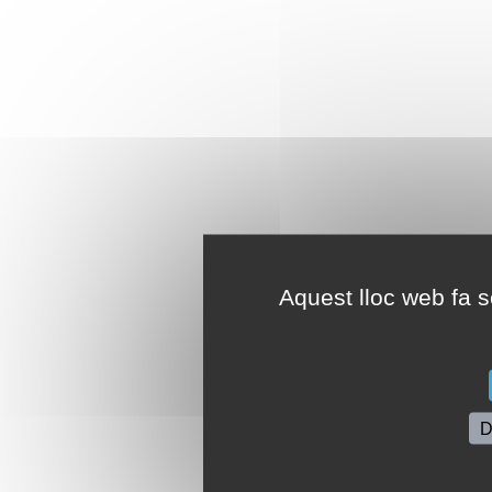
Aquest lloc web fa se
D