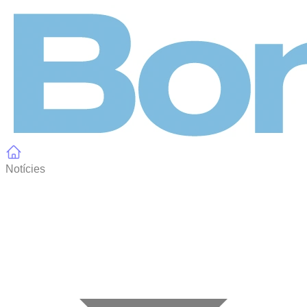
Panell de gestió de galetes
Notícies