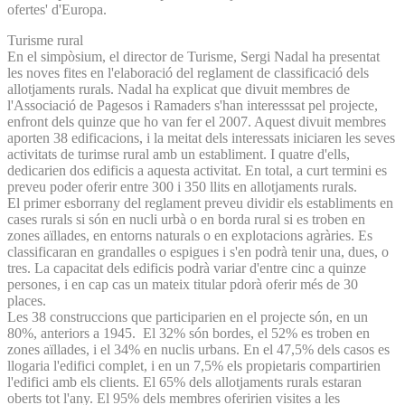
ofertes' d'Europa.
Turisme rural
En el simpòsium, el director de Turisme, Sergi Nadal ha presentat
les noves fites en l'elaboració del reglament de classificació dels
allotjaments rurals. Nadal ha explicat que divuit membres de
l'Associació de Pagesos i Ramaders s'han interesssat pel projecte,
enfront dels quinze que ho van fer el 2007. Aquest divuit membres
aporten 38 edificacions, i la meitat dels interessats iniciaren les seves
activitats de turimse rural amb un establiment. I quatre d'ells,
dedicarien dos edificis a aquesta activitat. En total, a curt termini es
preveu poder oferir entre 300 i 350 llits en allotjaments rurals.
El primer esborrany del reglament preveu dividir els establiments en
cases rurals si són en nucli urbà o en borda rural si es troben en
zones aïllades, en entorns naturals o en explotacions agràries. Es
classificaran en grandalles o espigues i s'en podrà tenir una, dues, o
tres. La capacitat dels edificis podrà variar d'entre cinc a quinze
persones, i en cap cas un mateix titular pdorà oferir més de 30
places.
Les 38 construccions que participarien en el projecte són, en un
80%, anteriors a 1945. El 32% són bordes, el 52% es troben en
zones aïllades, i el 34% en nuclis urbans. En el 47,5% dels casos es
llogaria l'edifici complet, i en un 7,5% els propietaris compartirien
l'edifici amb els clients. El 65% dels allotjaments rurals estaran
oberts tot l'any. El 95% dels membres oferirien visites a les