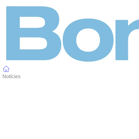
Panell de gestió de galetes
Notícies