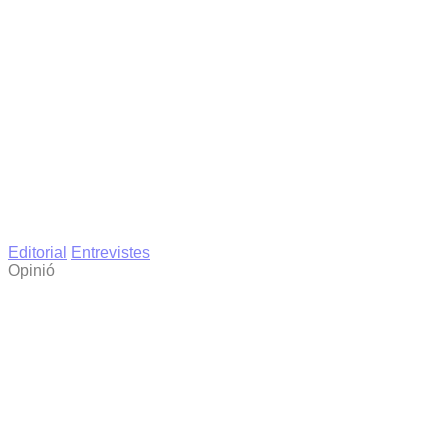
Editorial
Entrevistes
Opinió