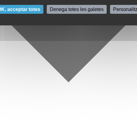
K, acceptar totes
Denega totes les galetes
Personalit