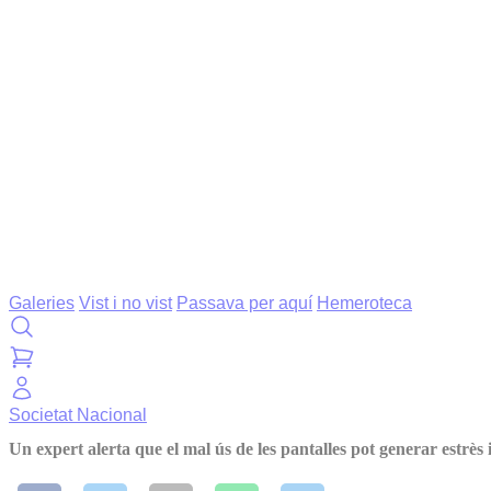
Galeries
Vist i no vist
Passava per aquí
Hemeroteca
Societat
Nacional
Un expert alerta que el mal ús de les pantalles pot generar estrès 