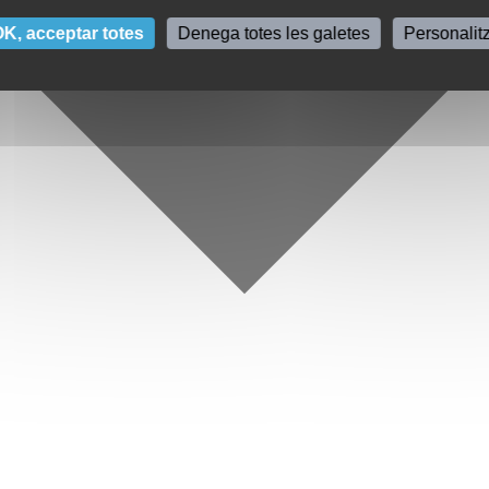
K, acceptar totes
Denega totes les galetes
Personalit