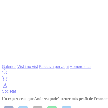
Galeries
Vist i no vist
Passava per aquí
Hemeroteca
Societat
Un expert creu que Andorra podrà treure més profit de l’econom