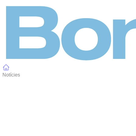
Panell de gestió de galetes
Notícies