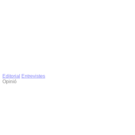
Editorial
Entrevistes
Opinió