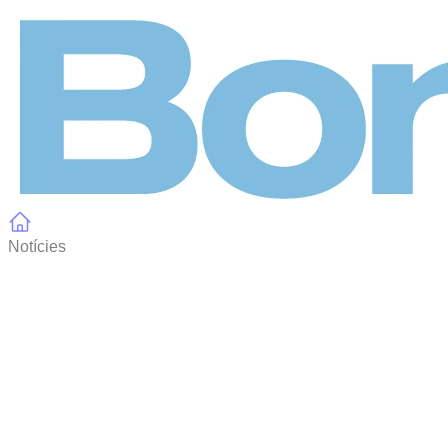
Panell de gestió de galetes
Notícies