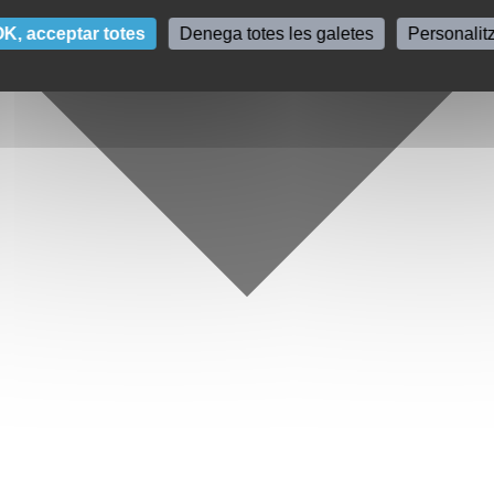
K, acceptar totes
Denega totes les galetes
Personalit