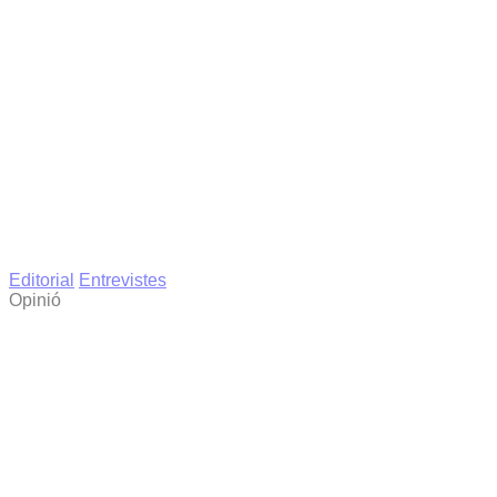
Editorial
Entrevistes
Opinió