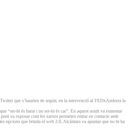
 Twitter que s’haurien de seguir, en la intervenció al TEDxAndorra la
 que “ser-hi és barat i no ser-hi és car”. En aquest sentit va esmentar
tim punt va exposar com les xarxes permeten entrar en contacte amb
tes opcions que brinda el web 2.0, Alcántara va apuntar que no hi ha