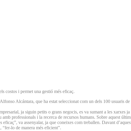
 els costos i permet una gestió més eficaç.
0 Alfonso Alcántara, que ha estat seleccionat com un dels 100 usuaris de
mpresarial, ja siguin petits o grans negocis, es va sumant a les xarxes ja
ectiu amb professionals i la recerca de recursos humans. Sobre aquest úl
s eficaç”, va assenyalar, ja que coneixes com treballen. Davant d’aques
l, “fer-lo de manera més eficient”.