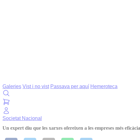
Galeries
Vist i no vist
Passava per aquí
Hemeroteca
Societat
Nacional
Un expert diu que les xarxes ofereixen a les empreses més eficàcia 