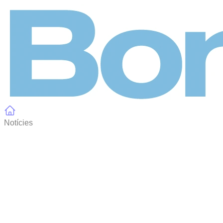
Panell de gestió de galetes
Notícies