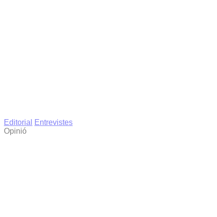
Editorial
Entrevistes
Opinió