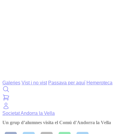
Galeries
Vist i no vist
Passava per aquí
Hemeroteca
Societat
Andorra la Vella
Un grup d’alumnes visita el Comú d'Andorra la Vella