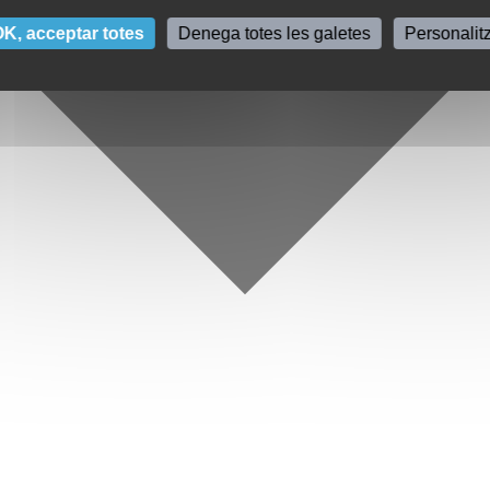
K, acceptar totes
Denega totes les galetes
Personalit