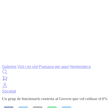
Galeries
Vist i no vist
Passava per aquí
Hemeroteca
Societat
Un grup de funcionaris contesta al Govern que vol cotitzar el 0%