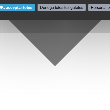
K, acceptar totes
Denega totes les galetes
Personalit