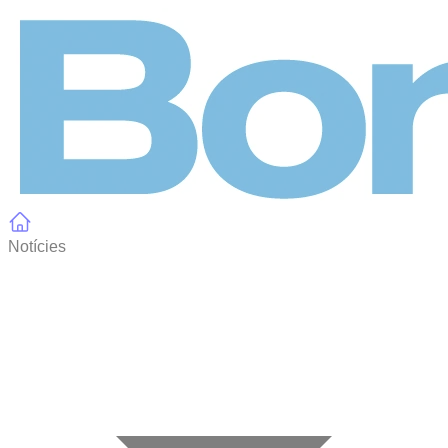
Panell de gestió de galetes
Notícies