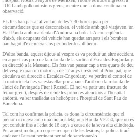
l'hospital Nostra Senyora de Meritxell, l'home es troba ingressat a
l'UCI amb policontusions greus, mentre que la dona continua en
observació.
Els fets han passat al voltant de les 7.30 hores quan per
circumstàncies que es desconeixen, el vehicle amb què viatjaven, un
Fiat Panda amb matrícula d'Andorra ha bolcat. A conseqüència
d'això, els ocupants del vehicle han quedat atrapats i els bombers
han hagut d'excarcerar-los per poder-los alliberar.
D'altra banda, aquest dijous al vespre es va produir un altre accident,
en aquest cas prop de la rotonda de la sortida d'Escaldes-Engordany
en direcció a la Massana. Els fets van passar cap a tres quarts de deu
del vespre quan un motorista de 17 anys i resident al Principat, que
circulava en direcció a Escaldes-Engordany, va perdre el control de
la motocicleta i es va estavellar poc abans d'arribar a la rotonda de
l'inici de l'avinguda Fiter i Rossell. El noi va patir una fractura de
femur greu i, després de rebre les primeres atencions a l'hospital
andorrà, va ser traslladat en helicòpter a l'hospital de Sant Pau de
Barcelona.
Tal com ha confirmat la policia, es dona la circumstància que el
menor circulava amb una motocicleta, una Honda VF750, que no es
pot conduir fins a l'edat de 18 anys a causa de la seva alta cilindrada.
Per aquest motiu, un cop es recuperi de les lesions, la policia tirarà
endavant l'atestat pertinent per tal de sancionar-lo.