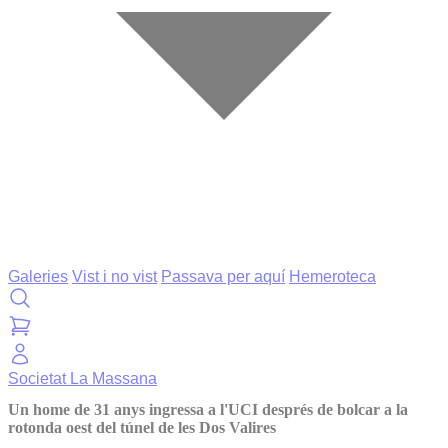
Galeries
Vist i no vist
Passava per aquí
Hemeroteca
Societat
La Massana
Un home de 31 anys ingressa a l'UCI després de bolcar a la
rotonda oest del túnel de les Dos Valires