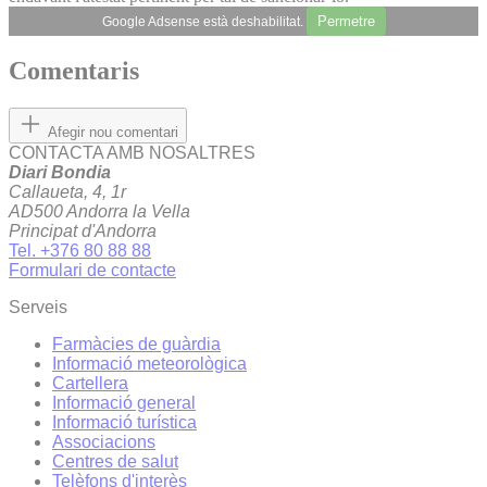
Permetre
Google Adsense està deshabilitat.
Comentaris
Afegir nou comentari
CONTACTA AMB NOSALTRES
Diari Bondia
Callaueta, 4, 1r
AD500 Andorra la Vella
Principat d'Andorra
Tel. +376 80 88 88
Formulari de contacte
Serveis
Farmàcies de guàrdia
Informació meteorològica
Cartellera
Informació general
Informació turística
Associacions
Centres de salut
Telèfons d'interès