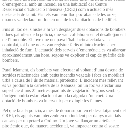
d’emergència, amb un incendi en una habitació del Centre
Residencial d’Educació Intensiva (CREI) com a actuació més
destacada de la nit. Els fets van tenir lloc poc abans de les onze,
quan es va declarar un foc en una de les habitacions de l’edifici.
Fins al lloc del sinistre s’hi van desplaçar dues dotacions de bombers
i dues patrulles de la policia, que van col·laborar en el desallotjament
de l’immoble. El jove que ocupava l’habitació afectada va ser
controlat, tot i que no es van registrar ferits ni intoxicacions per
inhalació de fum. L’actuació dels serveis d’emergència es va allargar
aproximadament una hora, segons va explicar el cap de guàrdia dels
bombers.
Paral·lelament, els bombers van efectuar al voltant d’una desena de
sortides relacionades amb petits incendis vegetals i focs en mobiliari
urbà a causa de l’ús de material pirotècnic. L’incident més rellevant
es va produir a la carretera de la Rabassa, on un foc va afectar una
superfície d’uns 25 metres quadrats de vegetació. Segons sembla,
l’origen podria estar relacionat amb la caiguda d’un coet. Una
dotació de bombers va intervenir per extingir les flames.
Pel que fa a la policia, a més de donar suport en el desallotjament del
CREI, els agents van intervenir en un incident per danys materials
causats per un petard a Ordino. Un jove va llançar un artefacte
pirotècnic que, de manera accidental, va impactar contra el sostre