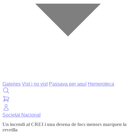
Galeries
Vist i no vist
Passava per aquí
Hemeroteca
Societat
Nacional
Un incendi al CREI i una desena de focs menors marquen la
revetlla