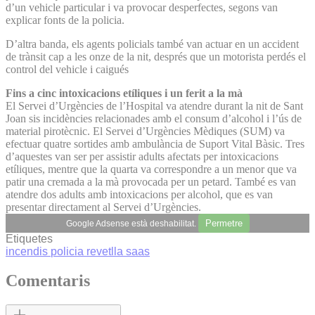
d’un vehicle particular i va provocar desperfectes, segons van
explicar fonts de la policia.
D’altra banda, els agents policials també van actuar en un accident
de trànsit cap a les onze de la nit, després que un motorista perdés el
control del vehicle i caigués
Fins a cinc intoxicacions etíliques i un ferit a la mà
El Servei d’Urgències de l’Hospital va atendre durant la nit de Sant
Joan sis incidències relacionades amb el consum d’alcohol i l’ús de
material pirotècnic. El Servei d’Urgències Mèdiques (SUM) va
efectuar quatre sortides amb ambulància de Suport Vital Bàsic. Tres
d’aquestes van ser per assistir adults afectats per intoxicacions
etíliques, mentre que la quarta va correspondre a un menor que va
patir una cremada a la mà provocada per un petard. També es van
atendre dos adults amb intoxicacions per alcohol, que es van
presentar directament al Servei d’Urgències.
Permetre
Google Adsense està deshabilitat.
Etiquetes
incendis
policia
revetlla
saas
Comentaris