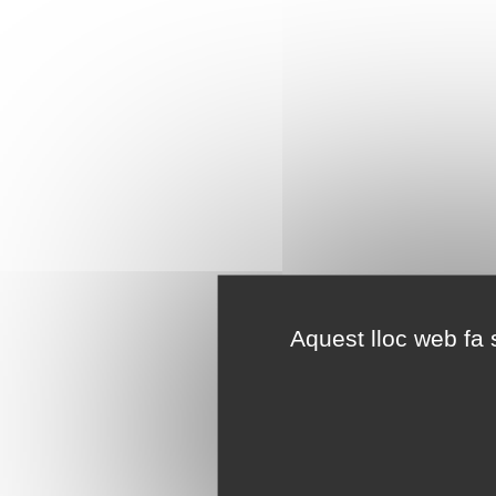
Aquest lloc web fa s