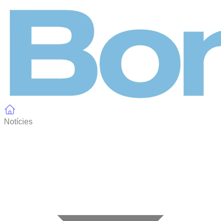
Panell de gestió de galetes
Notícies