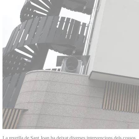
La revetlla de Sant Joan ha deixat diverses intervencions dels cossos