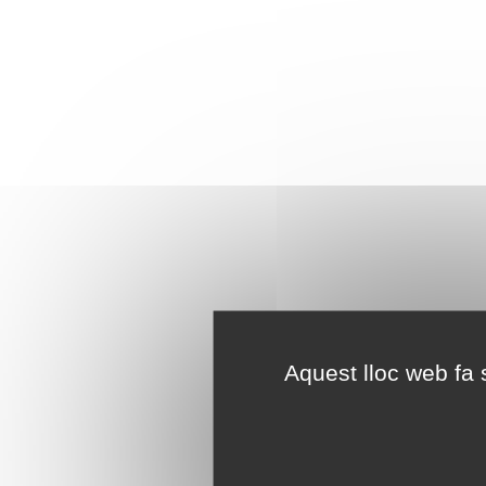
Aquest lloc web fa s