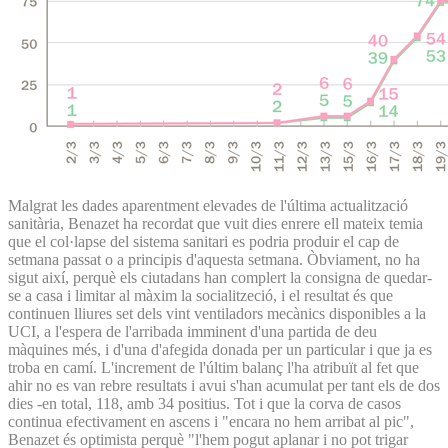
Malgrat les dades aparentment elevades de l'última actualització
sanitària, Benazet ha recordat que vuit dies enrere ell mateix temia
que el col·lapse del sistema sanitari es podria produir el cap de
setmana passat o a principis d'aquesta setmana. Òbviament, no ha
sigut així, perquè els ciutadans han complert la consigna de quedar-
se a casa i limitar al màxim la socialitzeció, i el resultat és que
continuen lliures set dels vint ventiladors mecànics disponibles a la
UCI, a l'espera de l'arribada imminent d'una partida de deu
màquines més, i d'una d'afegida donada per un particular i que ja es
troba en camí. L'increment de l'últim balanç l'ha atribuït al fet que
ahir no es van rebre resultats i avui s'han acumulat per tant els de dos
dies -en total, 118, amb 34 positius. Tot i que la corva de casos
continua efectivament en ascens i "encara no hem arribat al pic",
Benazet és optimista perquè "l'hem pogut aplanar i no pot trigar