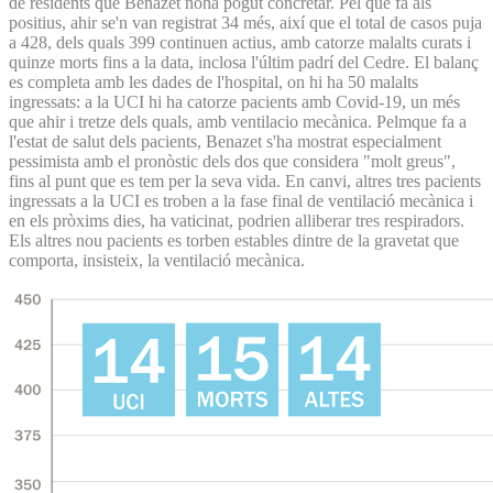
de residents que Benazet noha pogut concretar. Pel que fa als
positius, ahir se'n van registrat 34 més, així que el total de casos puja
a 428, dels quals 399 continuen actius, amb catorze malalts curats i
quinze morts fins a la data, inclosa l'últim padrí del Cedre. El balanç
es completa amb les dades de l'hospital, on hi ha 50 malalts
ingressats: a la UCI hi ha catorze pacients amb Covid-19, un més
que ahir i tretze dels quals, amb ventilacio mecànica. Pelmque fa a
l'estat de salut dels pacients, Benazet s'ha mostrat especialment
pessimista amb el pronòstic dels dos que considera "molt greus",
fins al punt que es tem per la seva vida. En canvi, altres tres pacients
ingressats a la UCI es troben a la fase final de ventilació mecànica i
en els pròxims dies, ha vaticinat, podrien alliberar tres respiradors.
Els altres nou pacients es torben estables dintre de la gravetat que
comporta, insisteix, la ventilació mecànica.