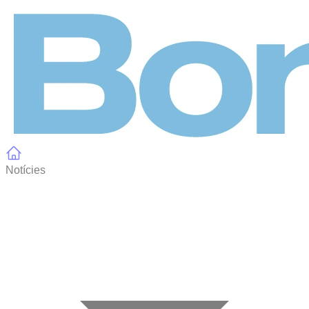
Panell de gestió de galetes
Notícies