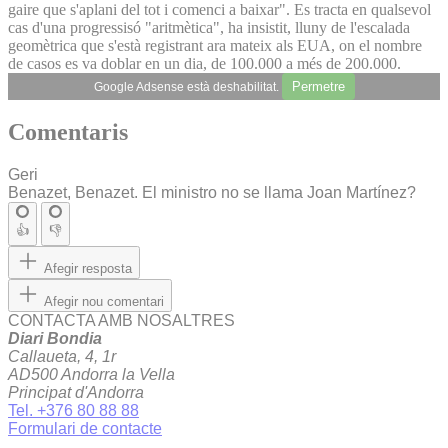
gaire que s'aplani del tot i comenci a baixar". Es tracta en qualsevol
cas d'una progressisó "aritmètica", ha insistit, lluny de l'escalada
geomètrica que s'està registrant ara mateix als EUA, on el nombre
de casos es va doblar en un dia, de 100.000 a més de 200.000.
Permetre
Google Adsense està deshabilitat.
Comentaris
Geri
Benazet, Benazet. El ministro no se llama Joan Martínez?
👍
👎
Afegir resposta
Afegir nou comentari
CONTACTA AMB NOSALTRES
Diari Bondia
Callaueta, 4, 1r
AD500 Andorra la Vella
Principat d'Andorra
Tel. +376 80 88 88
Formulari de contacte