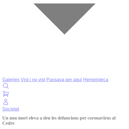
Galeries
Vist i no vist
Passava per aquí
Hemeroteca
Societat
Un nou mort eleva a deu les defuncions per coronavirus al
Cedre