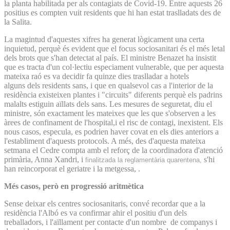
la planta habilitada per als contagiats de Covid-19. Entre aquests 26
positius es compten vuit residents que hi han estat traslladats des de
la Salita.
La magintud d'aquestes xifres ha generat lògicament una certa
inquietud, perquè és evident que el focus sociosanitari és el més letal
dels brots que s'han detectat al país. El ministre Benazet ha insistit
que es tracta d'un col·lectiu especiament vulnerable, que per aquesta
mateixa raó es va decidir fa quinze dies traslladar a hotels
alguns dels residents sans, i que en qualsevol cas a l'interior de la
residència existeixen plantes i "circuits" diferents perquè els padrins
malalts estiguin aïllats dels sans. Les mesures de seguretat, diu el
ministre, són exactament les mateixes que les que s'observen a les
àrees de confinament de l'hospital,i el risc de contagi, inexistent. Els
nous casos, especula, es podrien haver covat en els dies anteriors a
l'establiment d'aquests protocols. A més, des d'aquesta mateixa
setmana el Cedre compta amb el reforç de la coordinadora d'atenció
primària, Anna Xandri, i
s'hi
finalitzada la reglamentària quarentena,
han reincorporat el geriatre i la metgessa, .
Més casos, però en progressió aritmètica
Sense deixar els centres sociosanitaris, convé recordar que a la
residència l'Albó es va confirmar ahir el positiu d'un dels
treballadors, i l'aïllament per contacte d'un nombre de companys i