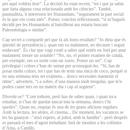
per aquí voldria tirar”. La decisió ha estat recent, “tot i que ja sabia
que faria alguna cosa relacionada amb les ciències”. També,
puntualitza, li interessen les Humanitats, “segurament la part social
és la que em costa més”. Potser, conclou reflexionant, “si m’hagués
decidit per les Humanitats al batxillerat ara estaria buscant
Paleontologia o similar”.
Cap secret a compartir pel que fa als bons resultats? “Jo diria que és
qüestió de persistència i, quan em va malament, no decaure i seguir
endavant”. És clar que vagi vostè a saber què entén en Joel per anar
malament: treure un notable? “No, no, el primer examen de català,
per exemple, em va sortir com un xurro. Potser un set”. Cap
privilegiat i colzes s’han de sumar per aconseguir-ho. “Sí, has de
posar molts colzes, tot i que has de tenir una mica de coco, perquè si
en una setmana tens set exàmens... doncs necessites mantenir el
ritme”, adverteix, “i a sobre, d’una manera molt irregular, que te'n
poden caure tres en un mateix dia i cap al següent”.
Divertir-se? “Com tothom, però has de saber quan, i quan toca
estudiar, si t’has de quedar tancat tota la setmana, doncs t’hi
quedes”. Quan no, esquiar és una de les grans aficions regulars.
Amb la lectura, les sèries, el cinema... De moment, les vacances se
les ha guanyat –"això espero, al juliol, amb la família”– però després
es passarà el mes d’agost treballant: farà de monitor a les colònies
d’Aina, a Canillo.