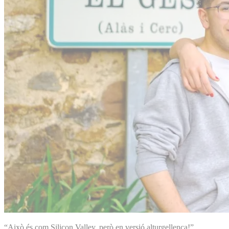
“Això és com Silicon Valley, però en versió alturgellenca!”,