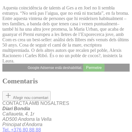
Aquesta coincidència de talents al Ges a en Joel no li sembla
estranya. “No serà pas l’aigua, que no està ni tractada”, en fa broma.
Entre aquesta vintena de persones que hi resideixen habitualment –
tres famílies, a banda dels que tenen casa i venen puntualment–
també hi ha una altra jove promesa, la Maria Urban, que acaba de
guanyar el Premi europeu a les lletres de l’Exporecerca jove, amb
Com es crea un best-seller: anàlisi dels llibres més venuts dels últims
50 anys. Cosa de seguir el camí de la mare, escriptora
multipremiada. O dels altres autors que recalen pel poble, Alexis
Racionero i Carles Ribó. És o no un poble de cocos?, insisteix la
Laura.
Permetre
Google Adsense està deshabilitat.
Comentaris
Afegir nou comentari
CONTACTA AMB NOSALTRES
Diari Bondia
Callaueta, 4, 1r
AD500 Andorra la Vella
Principat d'Andorra
Tel. +376 80 88 88