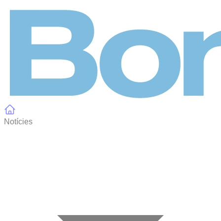
Panell de gestió de galetes
Notícies