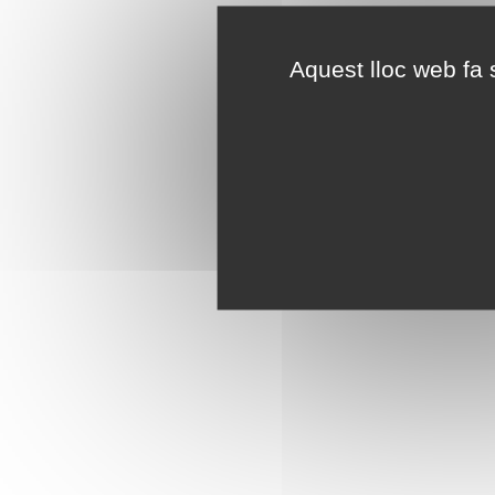
Aquest lloc web fa s