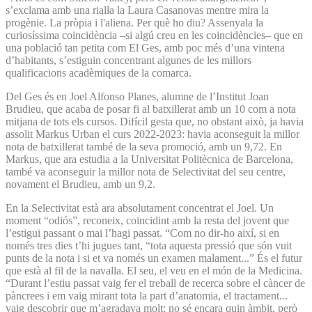
s’exclama amb una rialla la Laura Casanovas mentre mira la
progènie. La pròpia i l'aliena. Per què ho diu? Assenyala la
curiosíssima coincidència –si algú creu en les coincidències– que en
una població tan petita com El Ges, amb poc més d’una vintena
d’habitants, s’estiguin concentrant algunes de les millors
qualificacions acadèmiques de la comarca.
Del Ges és en Joel Alfonso Planes, alumne de l’Institut Joan
Brudieu, que acaba de posar fi al batxillerat amb un 10 com a nota
mitjana de tots els cursos. Difícil gesta que, no obstant això, ja havia
assolit Markus Urban el curs 2022-2023: havia aconseguit la millor
nota de batxillerat també de la seva promoció, amb un 9,72. En
Markus, que ara estudia a la Universitat Politècnica de Barcelona,
també va aconseguir la millor nota de Selectivitat del seu centre,
novament el Brudieu, amb un 9,2.
En la Selectivitat està ara absolutament concentrat el Joel. Un
moment “odiós”, reconeix, coincidint amb la resta del jovent que
l’estigui passant o mai l’hagi passat. “Com no dir-ho així, si en
només tres dies t’hi jugues tant, “tota aquesta pressió que són vuit
punts de la nota i si et va només un examen malament...” És el futur
que està al fil de la navalla. El seu, el veu en el món de la Medicina.
“Durant l’estiu passat vaig fer el treball de recerca sobre el càncer de
pàncrees i em vaig mirant tota la part d’anatomia, el tractament...
vaig descobrir que m’agradava molt; no sé encara quin àmbit, però