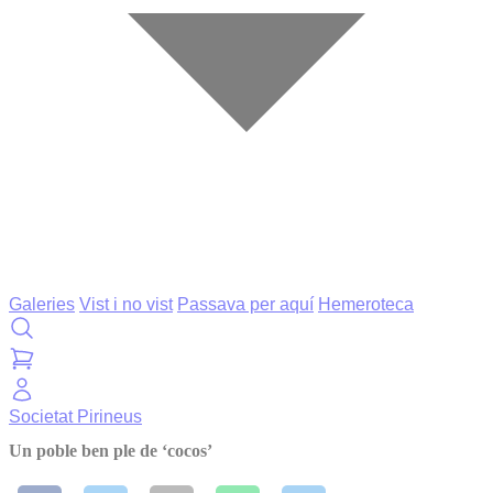
Galeries
Vist i no vist
Passava per aquí
Hemeroteca
Societat
Pirineus
Un poble ben ple de ‘cocos’