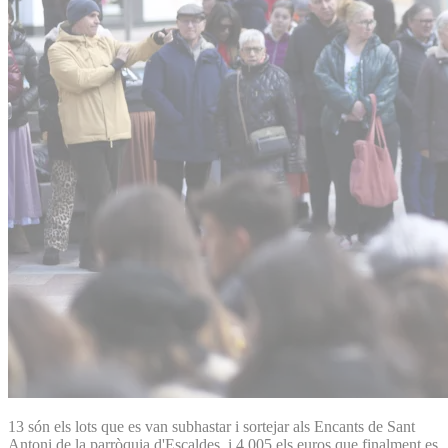
13 són els lots que es van subhastar i sortejar als Encants de Sant
Antoni de la parròquia d'Escaldes, i 4.005 els euros que finalment es