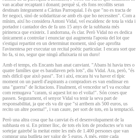
van acabar recaptant i donant; perquè sí, els fons recollits seran
destinats íntegrament a Càritas Parroquial. I és que "no es tracta de
fer negoci, sinó de solidaritzar-se amb els que ho necessiten". Com a
mínim, així ho considera Antoni Vidal, veí escaldenc de tota la vida i
portador i cantador des de fa uns 15 anys de la subhasta més
pirinenca que existeix. I andorrana, és clar. Però Vidal no es dedica
únicament a controlar i enunciar qui augmenta l'aposta del lot que
s'estigui repartint en un determinat moment, sinó que aprofita
l'avinentesa per executar un recital poètic particular. I encara sort que
ho fa, si no, segur que ningú afluixaria ni un duro!
Amb el temps, els Encants han anat canviant. "Abans hi havia tres o
quatre famílies que es barallaven pels lots", diu Vidal. Ara, però, "és
més difícil que això passi". Tot i així, encara hi va haver el típic
moment on un parell d'aspirants a compradors es van endinsar en
una "guerra" de licitacions. Finalment, el vencedor se'l va escoltar
com remugava "caram, si aquest lot no el volia!". Són coses que
passen. Segurament, el senyor Vidal va tenir la seva part de
responsabilitat, ja que els va dir que "si arribem als 500 euros, us
recito un altre poema!", i van caure, per sort de tots, en la temptació.
Però una altra cosa que ha canviat és el desenvolupament de la
subhasta en si. En primer lloc, de tots els lots de productes se'n van
sortejar gairebé la meitat entre les més de 1.400 persones que van
comprar una butlleta per valor de 5 euros. A més, entre cada