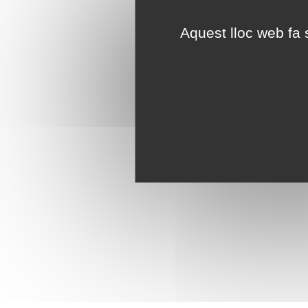
Aquest lloc web fa s