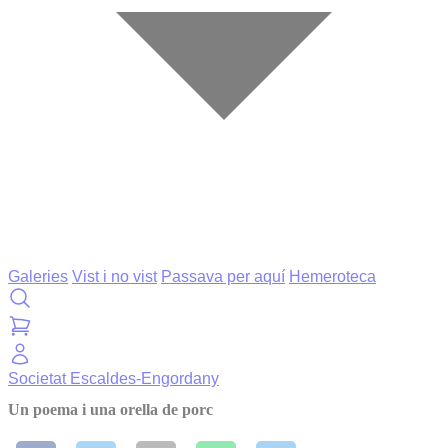
Galeries
Vist i no vist
Passava per aquí
Hemeroteca
Societat
Escaldes-Engordany
Un poema i una orella de porc