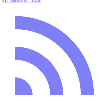
a
producte@bondia.ad