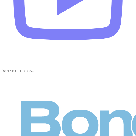
Versió impresa