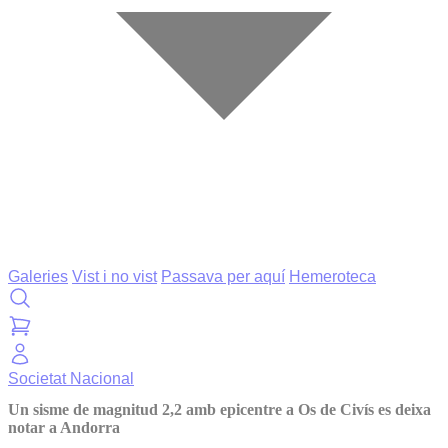
Galeries
Vist i no vist
Passava per aquí
Hemeroteca
Societat
Nacional
Un sisme de magnitud 2,2 amb epicentre a Os de Civís es deixa
notar a Andorra