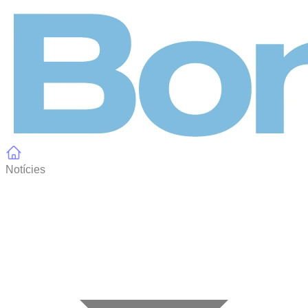
Panell de gestió de galetes
Notícies