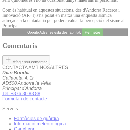
zero quilòmetres i no ha ocasionat danys materials ni personals.
Com és habitual en aquestes situacions, des d'Andorra Recerca i
Innovació (AR+I) s'ha posat en marxa una enquesta sísmica
adreçada a la ciutadania per poder avaluar la percepció del sisme al
Principat.
Permetre
Google Adsense està deshabilitat.
Comentaris
Afegir nou comentari
CONTACTA AMB NOSALTRES
Diari Bondia
Callaueta, 4, 1r
AD500 Andorra la Vella
Principat d'Andorra
Tel. +376 80 88 88
Formulari de contacte
Serveis
Farmàcies de guàrdia
Informació meteorològica
Cartellera