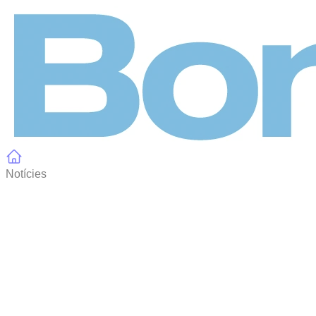
Panell de gestió de galetes
Notícies