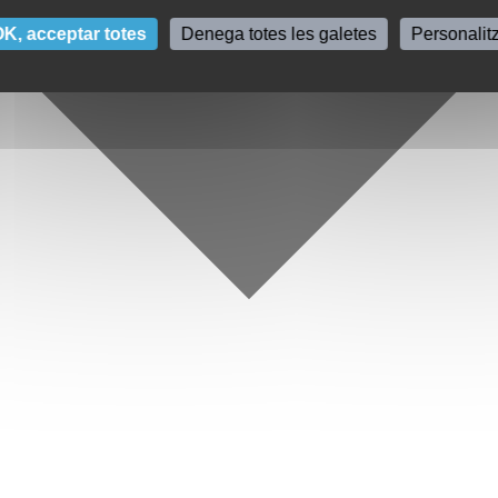
K, acceptar totes
Denega totes les galetes
Personalit