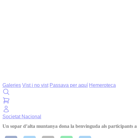
Galeries
Vist i no vist
Passava per aquí
Hemeroteca
Societat
Nacional
Un sopar d’alta muntanya dona la benvinguda als participants a