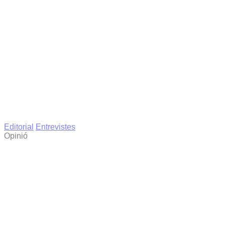
Editorial
Entrevistes
Opinió